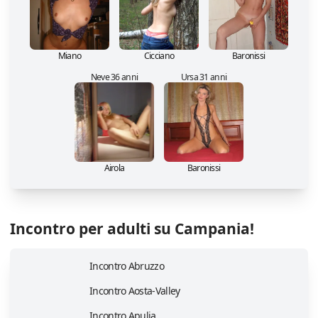
Miano
Cicciano
Baronissi
Neve 36 anni
Ursa 31 anni
Airola
Baronissi
Incontro per adulti su Campania!
Incontro Abruzzo
Incontro Aosta-Valley
Incontro Apulia