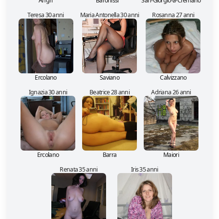
Angri
Baronissi
San-Giorgio-a-Cremano
Teresa 30 anni
Maria Antonella 30 anni
Rosanna 27 anni
Ercolano
Saviano
Calvizzano
Ignazia 30 anni
Beatrice 28 anni
Adriana 26 anni
Ercolano
Barra
Maiori
Renata 35 anni
Iris 35 anni