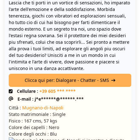
Lascia che ti porti in un vortice di sensazioni, ho imparato
l'arte dell'emozione e della soddisfazione. Morbida
tenerezza, giochi con vibratori ed esplorazioni sensuali,
ho tutto cio di cui hai bisogno per farti dimenticare il
mondo esterno. E un segreto tra noi, uno spazio dove
l'estasi regna sovrana. Sei il protettore dei miei desideri
piu sfrenati, colui che osa scoprirli... Sei pronto a mettere
alla prova i tuoi limiti, ad esplorare gli angoli piu oscuri
del tuo desiderio? Unisciti a me in un mondo in cui
l'intimita e l'arte di vivere, dove passione e piacere si
uniscono in una danza accattivante.
Clicca qui per: Dialogare - Chatter - SMS
Cellulare :
+39 605 *** ****
E-mail : j*e******@******.***
Città :
Mugnano-di-Napoli
Stato matrimoniale : Single
Fisico : 167 cms, 57 kgs
Colore dei capelli : Nero
Colore degli occhi : Blu