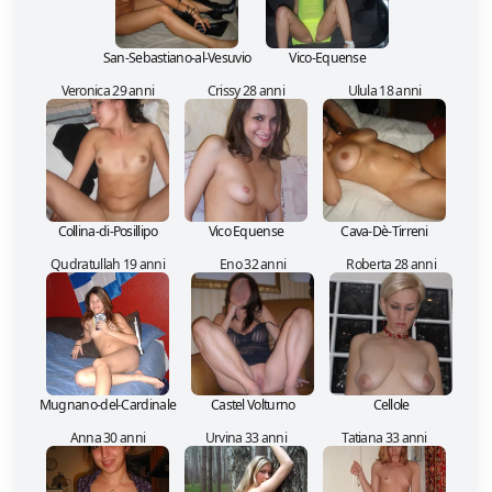
San-Sebastiano-al-Vesuvio
Vico-Equense
Veronica 29 anni
Crissy 28 anni
Ulula 18 anni
Collina-di-Posillipo
Vico Equense
Cava-Dè-Tirreni
Qudratullah 19 anni
Eno 32 anni
Roberta 28 anni
Mugnano-del-Cardinale
Castel Volturno
Cellole
Anna 30 anni
Urvina 33 anni
Tatiana 33 anni