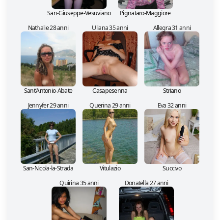
San-Giuseppe-Vesuviano
Pignataro-Maggiore
Nathalie 28 anni
Uliana 35 anni
Allegra 31 anni
Sant'Antonio-Abate
Casapesenna
Striano
Jennyfer 29 anni
Querina 29 anni
Eva 32 anni
San-Nicola-la-Strada
Vitulazio
Succivo
Quirina 35 anni
Donatella 27 anni