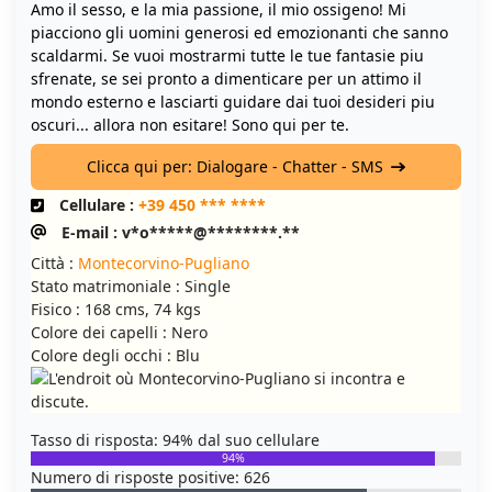
Amo il sesso, e la mia passione, il mio ossigeno! Mi
piacciono gli uomini generosi ed emozionanti che sanno
scaldarmi. Se vuoi mostrarmi tutte le tue fantasie piu
sfrenate, se sei pronto a dimenticare per un attimo il
mondo esterno e lasciarti guidare dai tuoi desideri piu
oscuri... allora non esitare! Sono qui per te.
Clicca qui per: Dialogare - Chatter - SMS
Cellulare :
+39 450 *** ****
E-mail : v*o*****@********.**
Città :
Montecorvino-Pugliano
Stato matrimoniale : Single
Fisico : 168 cms, 74 kgs
Colore dei capelli : Nero
Colore degli occhi : Blu
Tasso di risposta: 94% dal suo cellulare
94%
Numero di risposte positive: 626