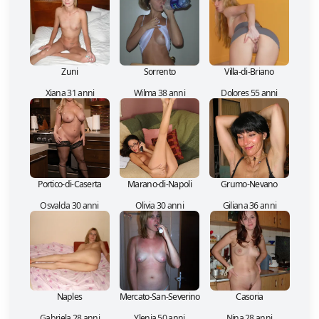
Zuni
Sorrento
Villa-di-Briano
Xiana 31 anni
Wilma 38 anni
Dolores 55 anni
Portico-di-Caserta
Marano-di-Napoli
Grumo-Nevano
Osvalda 30 anni
Olivia 30 anni
Giliana 36 anni
Naples
Mercato-San-Severino
Casoria
Gabriela 28 anni
Ylenia 50 anni
Nina 28 anni