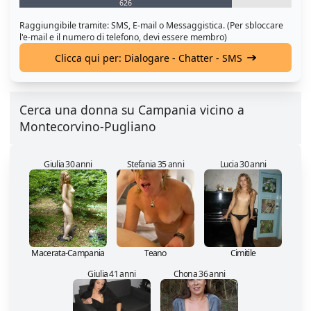
626
Raggiungibile tramite: SMS, E-mail o Messaggistica. (Per sbloccare
l'e-mail e il numero di telefono, devi essere membro)
Clicca qui per: Dialogare - Chatter - SMS
Cerca una donna su Campania vicino a
Montecorvino-Pugliano
Giulia 30 anni
Stefania 35 anni
Lucia 30 anni
Macerata-Campania
Teano
Cimitile
Giulia 41 anni
Chona 36 anni