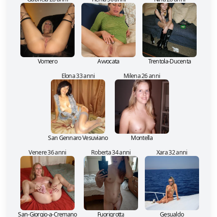
Vomero
Avvocata
Trentola-Ducenta
Elona 33 anni
Milena 26 anni
San Gennaro Vesuviano
Montella
Venere 36 anni
Roberta 34 anni
Xara 32 anni
San-Giorgio-a-Cremano
Fuorigrotta
Gesualdo