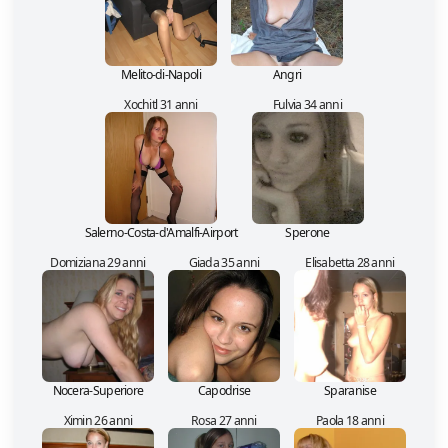
Melito-di-Napoli
Angri
Xochitl 31 anni
Fulvia 34 anni
Salerno-Costa-d'Amalfi-Airport
Sperone
Domiziana 29 anni
Giada 35 anni
Elisabetta 28 anni
Nocera-Superiore
Capodrise
Sparanise
Ximin 26 anni
Rosa 27 anni
Paola 18 anni