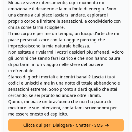
Mi piace vivere intensamente, ogni momento mi
emoziona e il desiderio e la mia fonte di energia. Sono
una donna a cui piace lasciarsi andare, esplorare il
proprio corpo e limitare le sensazioni, e condividerlo con
chi sa come farmi sciogliere.
Il mio corpo e per me un tempio, un luogo d'arte che mi
piace personalizzare con tatuaggi e piercing che
impreziosiscono la mia naturale bellezza.
Non esitate a rivelarmi i vostri desideri piu sfrenati. Adoro
gli uomini che sanno farsi carico e che non hanno paura
di portarmi in un viaggio nelle sfere del piacere
irrefrenabile.
Stanco di giochi mortali e incontri banali? Lascia i tuoi
codici e unisciti a me in una notte di totale abbandono e
sensazioni estreme. Sono pronto a darti quello che stai
cercando, se sei pronto ad andare oltre i limiti.
Quindi, mi piace un brav'uomo che non ha paura di
mostrare le sue intenzioni, contattami scrivendomi per
me essere onesto ed esplicito.
Clicca qui per: Dialogare - Chatter - SMS