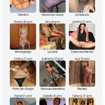
Tolentino
Monte-San-Giusto
Centobuchi
Rosario 26 anni
Yara 34 anni
Josefina 27 anni
Montegiorgio
Lucrezia
Civitanova-Marche
Cristina 27 anni
Katherine 25 anni
Zara 35 anni
Porto-San-Giorgio
Falconara-Marittima
Marotta
Rachel 31 anni
Isabella 35 anni
Fabiana 31 anni