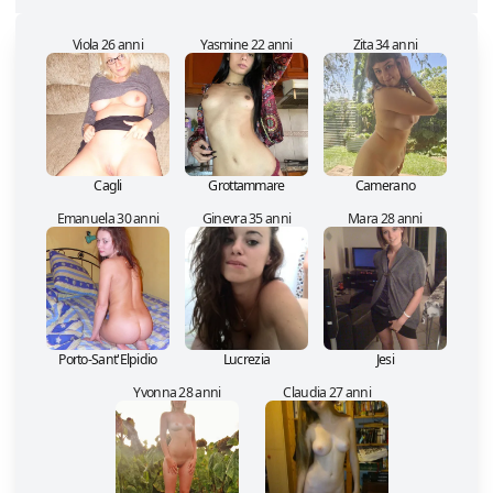
Viola 26 anni
Yasmine 22 anni
Zita 34 anni
Cagli
Grottammare
Camerano
Emanuela 30 anni
Ginevra 35 anni
Mara 28 anni
Porto-Sant'Elpidio
Lucrezia
Jesi
Yvonna 28 anni
Claudia 27 anni