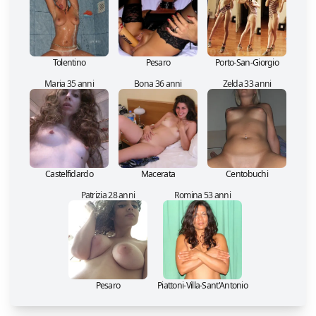
Tolentino
Pesaro
Porto-San-Giorgio
Maria 35 anni
Bona 36 anni
Zelda 33 anni
Castelfidardo
Macerata
Centobuchi
Patrizia 28 anni
Romina 53 anni
Pesaro
Piattoni-Villa-Sant'Antonio