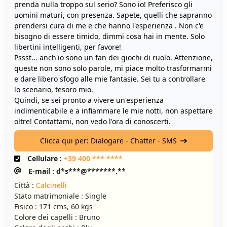
prenda nulla troppo sul serio? Sono io! Preferisco gli
uomini maturi, con presenza. Sapete, quelli che sapranno
prendersi cura di me e che hanno l'esperienza . Non c'e
bisogno di essere timido, dimmi cosa hai in mente. Solo
libertini intelligenti, per favore!
Pssst... anch'io sono un fan dei giochi di ruolo. Attenzione,
queste non sono solo parole, mi piace molto trasformarmi
e dare libero sfogo alle mie fantasie. Sei tu a controllare
lo scenario, tesoro mio.
Quindi, se sei pronto a vivere un'esperienza
indimenticabile e a infiammare le mie notti, non aspettare
oltre! Contattami, non vedo l'ora di conoscerti.
Clicca qui per: Dialogare - Chatter - SMS
Cellulare :
+39 400 *** ****
E-mail : d*s***@*******.**
Città :
Calcinelli
Stato matrimoniale : Single
Fisico : 171 cms, 60 kgs
Colore dei capelli : Bruno