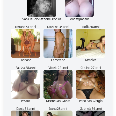
San-Claudio-Stazione-Trodica
Montegranaro
Fortuna 51 anni
Faustina 35 anni
Hollis 26 anni
Fabriano
Camerano
Matelica
Patrizia 28 anni
Vittoria 22 anni
Cristina 27 anni
Pesaro
Monte-San-Giusto
Porto-San-Giorgio
Dania 31 anni
Ivana 28 anni
Gabriela 34 anni