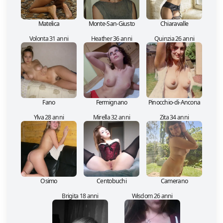
Matelica
Monte-San-Giusto
Chiaravalle
Volonta 31 anni
Heather 36 anni
Quinzia 26 anni
Fano
Fermignano
Pinocchio-di-Ancona
Ylva 28 anni
Mirella 32 anni
Zita 34 anni
Osimo
Centobuchi
Camerano
Brigita 18 anni
Wisdom 26 anni