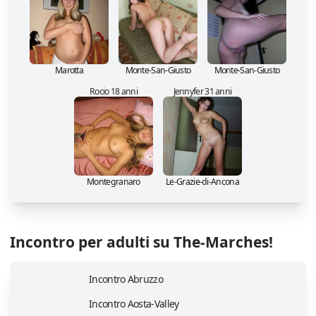
Marotta
Monte-San-Giusto
Monte-San-Giusto
Rocio 18 anni
Jennyfer 31 anni
Montegranaro
Le-Grazie-di-Ancona
Incontro per adulti su The-Marches!
Incontro Abruzzo
Incontro Aosta-Valley