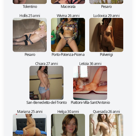
Tolentino
Macerata
Pesaro
Hollis 25 anni
Wivina 26 anni
Ludovica 29 anni
Pesaro
Porto-Potenza-Picena
Polverigi
Chiara 27 anni
Letizia 36 anni
San-Benedetto-del-Tronto
Piattoni-Villa-Sant'Antonio
Mariana 25 anni
Helga 30 anni
Quesada 26 anni