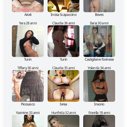
Airali
Incisa Scapaccino
Boves
Yara 28 anni
Claudia 36 anni
Ilaria 30 anni
Turin
Turin
Castiglione-Torinese
Tiffany 30 anni
Claudia 35 anni
Yolanda 34 anni
Piossasco
Ivrea
Invorio
Yasmine 33 anni
Hunfrida 32 anni
Fiorella 18 anni