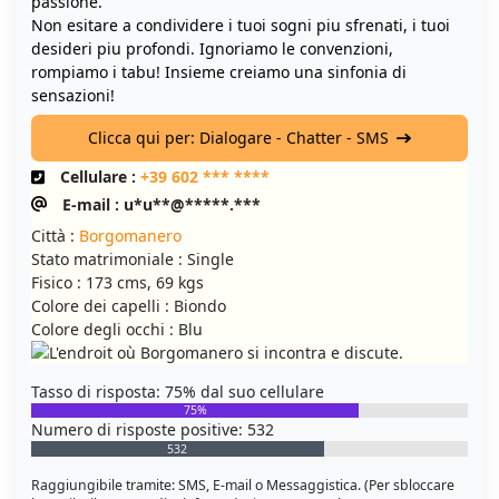
passione.
Non esitare a condividere i tuoi sogni piu sfrenati, i tuoi
desideri piu profondi. Ignoriamo le convenzioni,
rompiamo i tabu! Insieme creiamo una sinfonia di
sensazioni!
Clicca qui per: Dialogare - Chatter - SMS
Cellulare :
+39 602 *** ****
E-mail : u*u**@*****.***
Città :
Borgomanero
Stato matrimoniale : Single
Fisico : 173 cms, 69 kgs
Colore dei capelli : Biondo
Colore degli occhi : Blu
Tasso di risposta: 75% dal suo cellulare
75%
Numero di risposte positive: 532
532
Raggiungibile tramite: SMS, E-mail o Messaggistica. (Per sbloccare