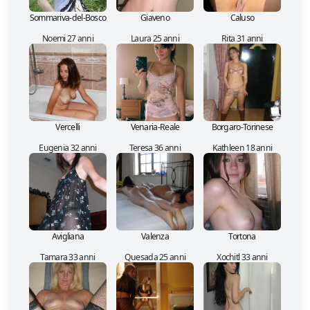
Sommariva-del-Bosco
Giaveno
Caluso
Noemi 27 anni
Laura 25 anni
Rita 31 anni
Vercelli
Venaria-Reale
Borgaro-Torinese
Eugenia 32 anni
Teresa 36 anni
Kathleen 18 anni
Avigliana
Valenza
Tortona
Tamara 33 anni
Quesada 25 anni
Xochitl 33 anni