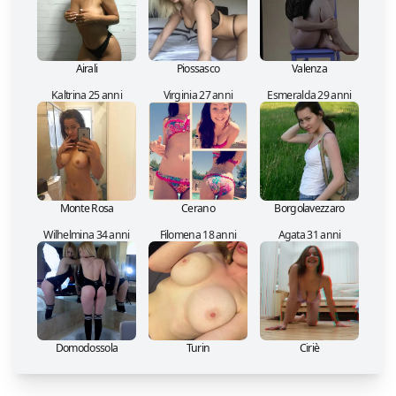
Airali
Piossasco
Valenza
Kaltrina 25 anni
Virginia 27 anni
Esmeralda 29 anni
Monte Rosa
Cerano
Borgolavezzaro
Wilhelmina 34 anni
Filomena 18 anni
Agata 31 anni
Domodossola
Turin
Ciriè