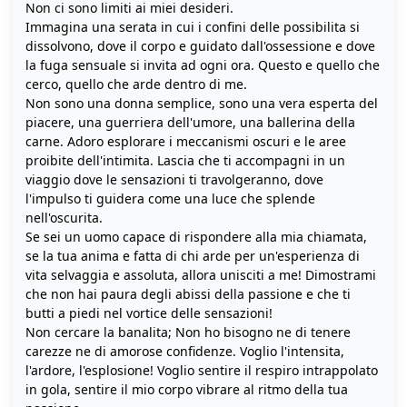
Non ci sono limiti ai miei desideri.
Immagina una serata in cui i confini delle possibilita si
dissolvono, dove il corpo e guidato dall'ossessione e dove
la fuga sensuale si invita ad ogni ora. Questo e quello che
cerco, quello che arde dentro di me.
Non sono una donna semplice, sono una vera esperta del
piacere, una guerriera dell'umore, una ballerina della
carne. Adoro esplorare i meccanismi oscuri e le aree
proibite dell'intimita. Lascia che ti accompagni in un
viaggio dove le sensazioni ti travolgeranno, dove
l'impulso ti guidera come una luce che splende
nell'oscurita.
Se sei un uomo capace di rispondere alla mia chiamata,
se la tua anima e fatta di chi arde per un'esperienza di
vita selvaggia e assoluta, allora unisciti a me! Dimostrami
che non hai paura degli abissi della passione e che ti
butti a piedi nel vortice delle sensazioni!
Non cercare la banalita; Non ho bisogno ne di tenere
carezze ne di amorose confidenze. Voglio l'intensita,
l'ardore, l'esplosione! Voglio sentire il respiro intrappolato
in gola, sentire il mio corpo vibrare al ritmo della tua