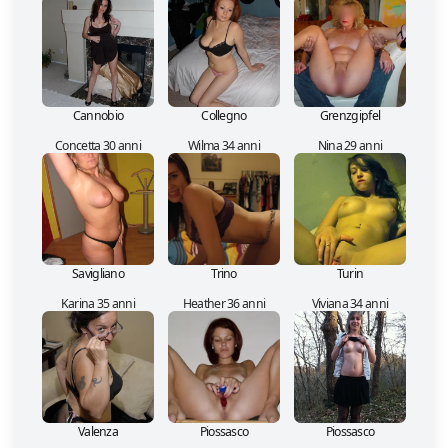
Cannobio
Collegno
Grenzgipfel
Concetta 30 anni
Wilma 34 anni
Nina 29 anni
Savigliano
Trino
Turin
Karina 35 anni
Heather 36 anni
Viviana 34 anni
Valenza
Piossasco
Piossasco