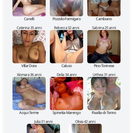
Canelli
Pozzolo-Formigaro
Cambiano
Caterina 35 anni
Rebecca 32 anni
Sabrina 25 anni
Villar Dora
Caluso
Pino-Torinese
Xiomara 36 anni
Delia 34 anni
Urthea 31 anni
Acqui-Terme
Spinetta-Marengo
Rivalta-di-Torino
Julia 31 anni
Olivia 42 anni