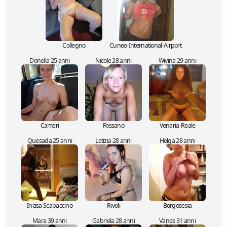
Collegno
Cuneo-International-Airport
Donella 25 anni
Nicole 28 anni
Wivina 29 anni
Cameri
Fossano
Venaria-Reale
Quesada 25 anni
Letizia 28 anni
Helga 28 anni
Incisa Scapaccino
Rivoli
Borgosesia
Mara 39 anni
Gabriela 28 anni
Vanes 31 anni