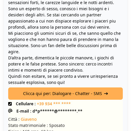
sensazioni forti, le carezze languide e le notti ardenti.
Sono un esperto di sesso, conosco i miei bisogni e i
desideri degli altri. Se stai cercando un partner
appassionato a cui non dispiace esplorare i piaceri piu
profondi, allora sono la persona con cui devi venire.
Mi piacciono gli uomini sicuri di se, che sanno quello che
vogliono e che non hanno paura di prendere in mano la
situazione. Sono un fan delle belle discussioni prima di
agire.
D'altra parte, dimentica le piccole manovre, i giochi di
potere e le false pretese. Sono sincero: cerco incontri
intimi e momenti di piacere condiviso.
Quindi non esitare, se sei pronto a vivere un'esperienza
sessuale esplosiva, sono qui!
Clicca qui per: Dialogare - Chatter - SMS
Cellulare :
+39 934 *** ****
E-mail : d*p******@********.**
Città :
Giaveno
Stato matrimoniale : Sposato