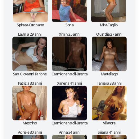
Spinea-Orgnano
Sona
Mira-Taglio
Lavinia 29 anni
Ximin 25 anni
Quintilia 27 anni
San Giovanni Ilarione
Carmignano-di-Brenta
Martellago
Patrizia 33 anni
Ximena 41 anni
Tamara 33 anni
Mestrino
Carmignano-di-Brenta
Villatora
Adriele 30 anni
Anna 34 anni
Siliana 41 anni