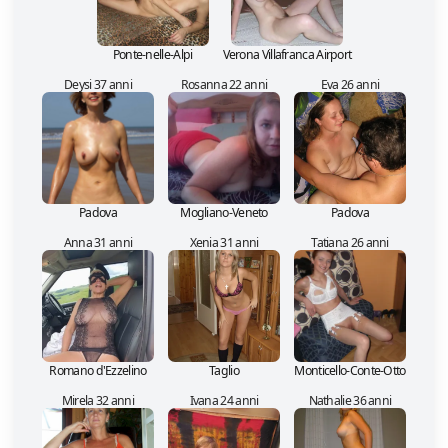
Ponte-nelle-Alpi
Verona Villafranca Airport
Deysi 37 anni
Rosanna 22 anni
Eva 26 anni
Padova
Mogliano-Veneto
Padova
Anna 31 anni
Xenia 31 anni
Tatiana 26 anni
Romano d'Ezzelino
Taglio
Monticello-Conte-Otto
Mirela 32 anni
Ivana 24 anni
Nathalie 36 anni