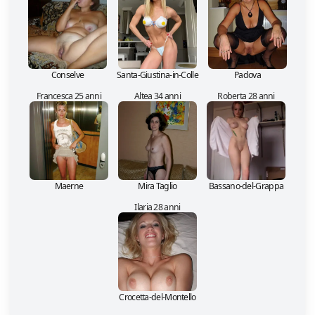
Conselve
Santa-Giustina-in-Colle
Padova
Francesca 25 anni
Altea 34 anni
Roberta 28 anni
Maerne
Mira Taglio
Bassano-del-Grappa
Ilaria 28 anni
Crocetta-del-Montello