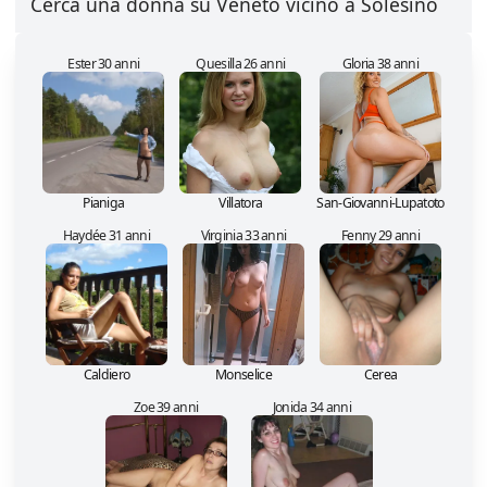
Cerca una donna su Veneto vicino a Solesino
Ester 30 anni
Quesilla 26 anni
Gloria 38 anni
Pianiga
Villatora
San-Giovanni-Lupatoto
Haydée 31 anni
Virginia 33 anni
Fenny 29 anni
Caldiero
Monselice
Cerea
Zoe 39 anni
Jonida 34 anni