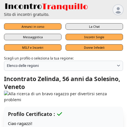
Sito di incontri gratuito.
Annunci in corso
La Chat
Messaggistica
Incontri Single
MILF e Incontri
Donne Infedeli
Scegli un profilo o seleziona la tua regione:
Incontrato Zelinda, 56 anni da Solesino,
Veneto
Profilo Certificato :
Ciao ragazzi!