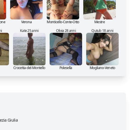
pone
Verona
Monticello-Conte-Otto
Mestre
ni
Kate 25 anni
Olivia 28 anni
Qutub 18 anni
Crocetta-del-Montello
Polesella
Mogliano-Veneto
ezia Giulia