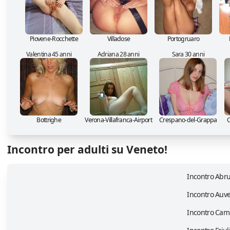
Piovene-Rocchette
Villadose
Portogruaro
Valentina 45 anni
Adriana 28 anni
Sara 30 anni
Bottrighe
Verona-Villafranca-Airport
Crespano-del-Grappa
C
Incontro per adulti su Veneto!
Incontro Abr
Incontro Auv
Incontro Cam