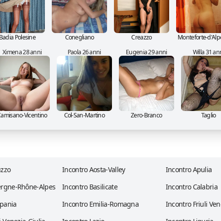
Badia Polesine
Conegliano
Creazzo
Monteforte-d'Al
Ximena 28 anni
Paola 26 anni
Eugenia 29 anni
Willa 31 an
amisano-Vicentino
Col-San-Martino
Zero-Branco
Taglio
uzzo
Incontro Aosta-Valley
Incontro Apulia
ergne-Rhône-Alpes
Incontro Basilicate
Incontro Calabria
pania
Incontro Emilia-Romagna
Incontro Friuli Ven