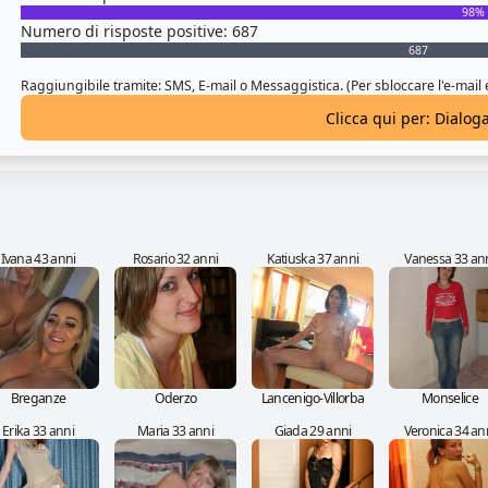
98%
Numero di risposte positive: 687
687
Raggiungibile tramite: SMS, E-mail o Messaggistica. (Per sbloccare l'e-mail
Clicca qui per: Dialog
Ivana 43 anni
Rosario 32 anni
Katiuska 37 anni
Vanessa 33 an
Breganze
Oderzo
Lancenigo-Villorba
Monselice
Erika 33 anni
Maria 33 anni
Giada 29 anni
Veronica 34 an