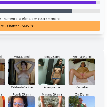
 e il numero di telefono, devi essere membro)
are - Chatter - SMS
ni
Viola 32 anni
Fatna 26 anni
Yvonna 44 anni
Calalzo-di-Cadore
Arzergrande
Conselve
ni
Fiorella 25 anni
Mariana 29 anni
Zia 25 anni