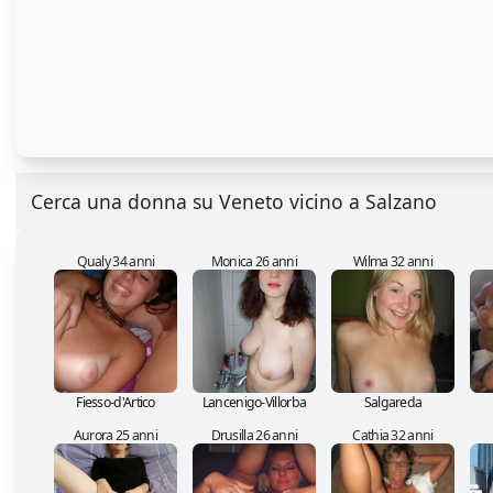
Cerca una donna su Veneto vicino a Salzano
Qualy 34 anni
Monica 26 anni
Wilma 32 anni
Fiesso-d'Artico
Lancenigo-Villorba
Salgareda
Aurora 25 anni
Drusilla 26 anni
Cathia 32 anni