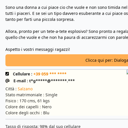
Sono una donna a cui piace cio che vuole e non sono timida nel 
tutti i piaceri. E se sei un tipo davvero esuberante a cui piace o
tanto per farti una piccola sorpresa.
Allora, pronto per un tete-a-tete esplosivo? Sono pronto a regal
quello che vuole e che non ha paura di accarezzarmi con parole
Aspetto i vostri messaggi ragazzi!
Clicca qui per: Dialog
Cellulare :
+39 059 *** ****
E-mail : t*g*****@*******.***
Città :
Salzano
Stato matrimoniale : Single
Fisico : 170 cms, 61 kgs
Colore dei capelli : Nero
Colore degli occhi : Blu
Tasso di risposta: 98% dal suo cellulare