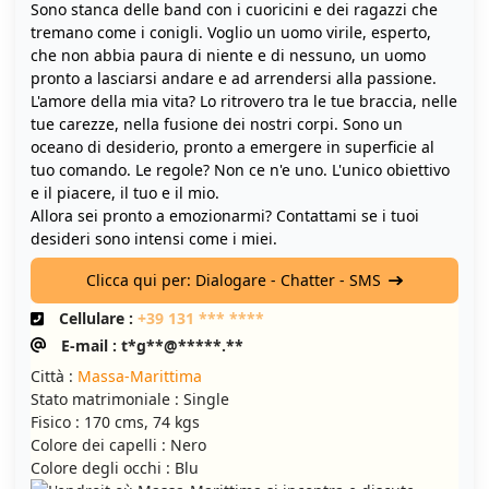
Sono stanca delle band con i cuoricini e dei ragazzi che
tremano come i conigli. Voglio un uomo virile, esperto,
che non abbia paura di niente e di nessuno, un uomo
pronto a lasciarsi andare e ad arrendersi alla passione.
L'amore della mia vita? Lo ritrovero tra le tue braccia, nelle
tue carezze, nella fusione dei nostri corpi. Sono un
oceano di desiderio, pronto a emergere in superficie al
tuo comando. Le regole? Non ce n'e uno. L'unico obiettivo
e il piacere, il tuo e il mio.
Allora sei pronto a emozionarmi? Contattami se i tuoi
desideri sono intensi come i miei.
Clicca qui per: Dialogare - Chatter - SMS
Cellulare :
+39 131 *** ****
E-mail : t*g**@*****.**
Città :
Massa-Marittima
Stato matrimoniale : Single
Fisico : 170 cms, 74 kgs
Colore dei capelli : Nero
Colore degli occhi : Blu