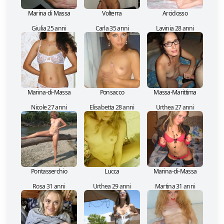
Marina di Massa
Volterra
Arcidosso
Giulia 25 anni
Carla 35 anni
Lavinia 28 anni
Marina-di-Massa
Ponsacco
Massa-Marittima
Nicole 27 anni
Elisabetta 28 anni
Urthea 27 anni
Pontasserchio
Lucca
Marina-di-Massa
Rosa 31 anni
Urthea 29 anni
Martina 31 anni