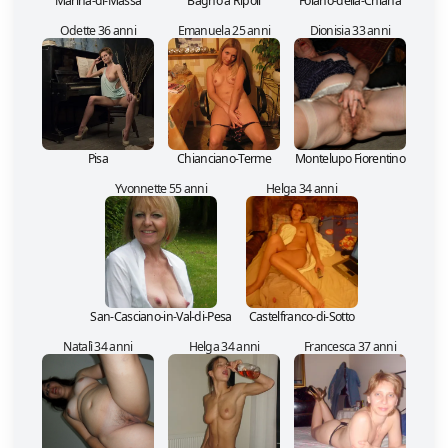
Marina-di-Massa
Bagno a Ripoli
Foiano-della-Chiana
Odette 36 anni
Emanuela 25 anni
Dionisia 33 anni
Pisa
Chianciano-Terme
Montelupo Fiorentino
Yvonnette 55 anni
Helga 34 anni
San-Casciano-in-Val-di-Pesa
Castelfranco-di-Sotto
Natalì 34 anni
Helga 34 anni
Francesca 37 anni