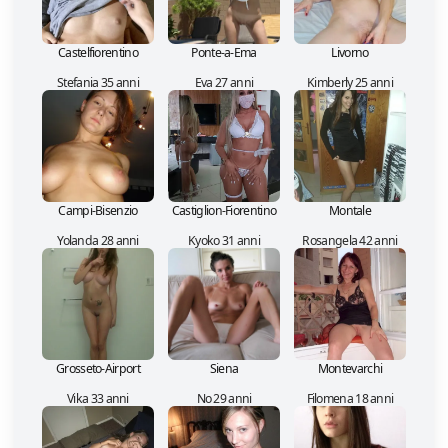
Castelfiorentino
Ponte-a-Ema
Livorno
Stefania 35 anni
Eva 27 anni
Kimberly 25 anni
Campi-Bisenzio
Castiglion-Fiorentino
Montale
Yolanda 28 anni
Kyoko 31 anni
Rosangela 42 anni
Grosseto-Airport
Siena
Montevarchi
Vika 33 anni
No 29 anni
Filomena 18 anni