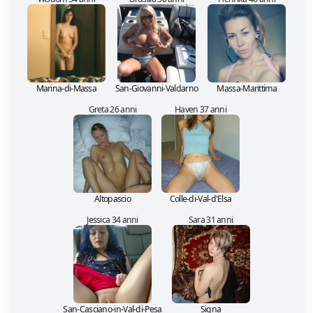
Marina-di-Massa
San-Giovanni-Valdarno
Massa-Marittima
Greta 26 anni
Haven 37 anni
Altopascio
Colle-di-Val-d'Elsa
Jessica 34 anni
Sara 31 anni
San-Casciano-in-Val-di-Pesa
Signa