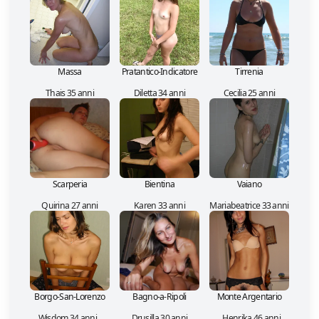
Massa
Pratantico-Indicatore
Tirrenia
Thais 35 anni
Diletta 34 anni
Cecilia 25 anni
Scarperia
Bientina
Vaiano
Quirina 27 anni
Karen 33 anni
Mariabeatrice 33 anni
Borgo-San-Lorenzo
Bagno-a-Ripoli
Monte Argentario
Wisdom 34 anni
Drusilla 30 anni
Henrika 46 anni