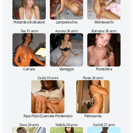
Pratantico-Indicatore
Lamporecchio
Montevarchi
Tea 31 anni
Aurora 36 anni
Romana 36 anni
Carrara
Viareggio
Pontedera
Giulia 35 anni
Flavia 36 anni
Ripa-Pozzi-Querceta-Ponterosso
Pietrasanta
Dora 29 anni
Nelida 28 anni
Xochitl 27 anni