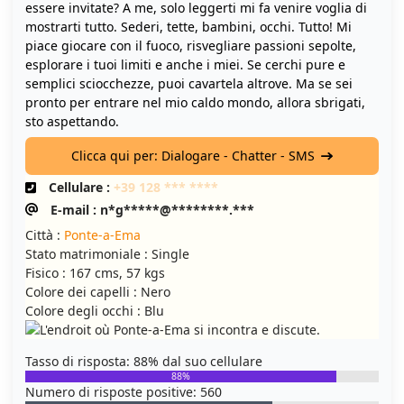
essere invitate? A me, solo leggerti mi fa venire voglia di
mostrarti tutto. Sederi, tette, bambini, occhi. Tutto! Mi
piace giocare con il fuoco, risvegliare passioni sepolte,
esplorare i tuoi limiti e anche i miei. Se cerchi pure e
semplici sciocchezze, puoi cavartela altrove. Ma se sei
pronto per entrare nel mio caldo mondo, allora sbrigati,
sto aspettando.
Clicca qui per: Dialogare - Chatter - SMS
Cellulare :
+39 128 *** ****
E-mail : n*g*****@********.***
Città :
Ponte-a-Ema
Stato matrimoniale : Single
Fisico : 167 cms, 57 kgs
Colore dei capelli : Nero
Colore degli occhi : Blu
Tasso di risposta: 88% dal suo cellulare
88%
Numero di risposte positive: 560