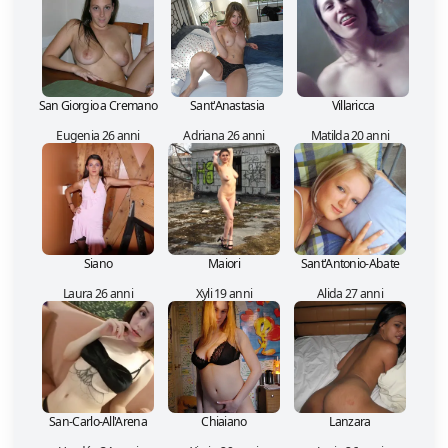
San Giorgio a Cremano
Sant'Anastasia
Villaricca
Eugenia 26 anni
Adriana 26 anni
Matilda 20 anni
Siano
Maiori
Sant'Antonio-Abate
Laura 26 anni
Xyli 19 anni
Alida 27 anni
San-Carlo-All'Arena
Chiaiano
Lanzara