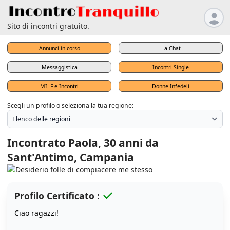
Sito di incontri gratuito.
Annunci in corso
La Chat
Messaggistica
Incontri Single
MILF e Incontri
Donne Infedeli
Scegli un profilo o seleziona la tua regione:
Incontrato Paola, 30 anni da
Sant'Antimo, Campania
Profilo Certificato :
Ciao ragazzi!