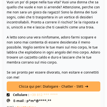
Vuoi un po' di pepe nella tua vita? Vuoi una donna che sa
quello che vuole e non si arrende? Attenzione, perche con
me non sara un gioco da ragazzi! Sono la donna dei tuoi
sogni, colei che ti trasportera in un vortice di desideri
incontrollabili. Pronto a correre il rischio? Se la risposta e
si, unisciti a me e lascia che ti cavalchi come una troia.
A letto sono una vera ninfomane, adoro farmi scopare e
non sono mai contenta di essere desiderata il meno
possibile. Voglio sentire le tue mani sul mio corpo, le tue
labbra che esplodono in ogni angolo del mio corpo. Adoro
trovare un cazzetto caldo e duro e lasciare che le tue
membra corrano sul mio corpo.
Se sei pronto per essere divorato, non esitare e connettiti
con me!
Clicca qui per: Dialogare - Chatter - SMS
Cellulare :
+39 812 *** ****
E-mail : p*m*@****.**