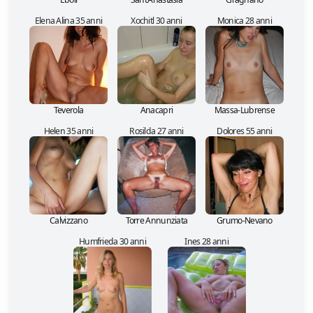
Elena Alina 35 anni
Xochitl 30 anni
Monica 28 anni
Teverola
Anacapri
Massa-Lubrense
Helen 35 anni
Rosilda 27 anni
Dolores 55 anni
Calvizzano
Torre Annunziata
Grumo-Nevano
Humfrieda 30 anni
Ines 28 anni