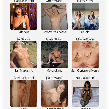
Haydée 34 anni
Ximin 29 anni
Lucia 26 anni
Villaricca
Somma-Vesuviana
Cellole
Isa 32 anni
Agata 30 anni
Alberta 42 anni
San Marcellino
Mercogliano
San-Cipriano-d'Aversa
Morena 34 anni
Joana 25 anni
Nunzia 36 anni
Eboli
Sant'Anastasia
Gragnano