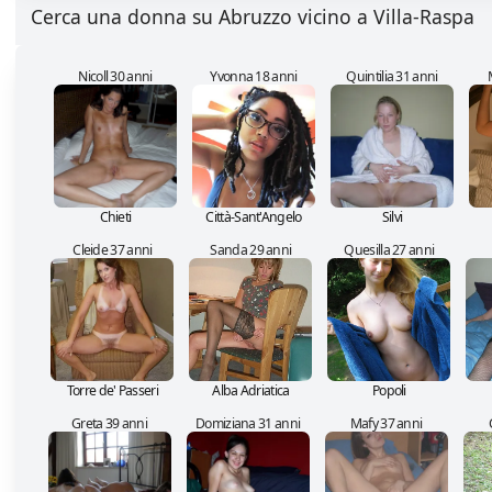
Cerca una donna su Abruzzo vicino a Villa-Raspa
Nicoll 30 anni
Yvonna 18 anni
Quintilia 31 anni
Chieti
Città-Sant'Angelo
Silvi
Cleide 37 anni
Sanda 29 anni
Quesilla 27 anni
Torre de' Passeri
Alba Adriatica
Popoli
Greta 39 anni
Domiziana 31 anni
Mafy 37 anni