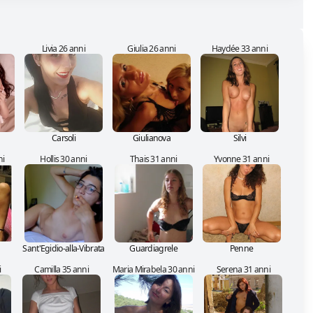
Livia 26 anni
Giulia 26 anni
Haydée 33 anni
Carsoli
Giulianova
Silvi
ni
Hollis 30 anni
Thais 31 anni
Yvonne 31 anni
Sant'Egidio-alla-Vibrata
Guardiagrele
Penne
i
Camilla 35 anni
Maria Mirabela 30 anni
Serena 31 anni