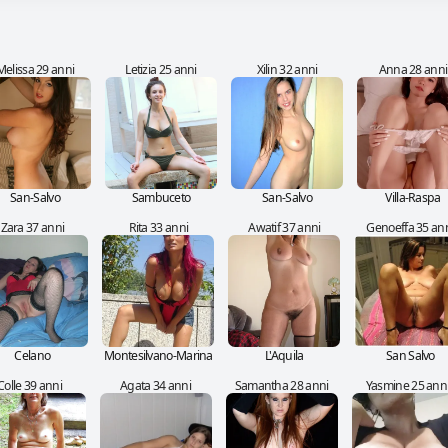
Melissa 29 anni
Letizia 25 anni
Xilin 32 anni
Anna 28 anni
San-Salvo
Sambuceto
San-Salvo
Villa-Raspa
Zara 37 anni
Rita 33 anni
Awatif 37 anni
Genoeffa 35 an
Celano
Montesilvano-Marina
L'Aquila
San Salvo
Colle 39 anni
Agata 34 anni
Samantha 28 anni
Yasmine 25 ann