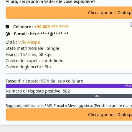
Allora, sei pronto a vedere le cose esplodere?
Clicca qui per: Dialog
Cellulare :
+39 688 *** ****
E-mail : b*u*****@****.**
Città :
Villa-Raspa
Stato matrimoniale : Single
Fisico : 167 cms, 58 kgs
Colore dei capelli : undefined
Colore degli occhi : Blu
Tasso di risposta: 98% dal suo cellulare
98%
Numero di risposte positive: 582
582
Raggiungibile tramite: SMS, E-mail o Messaggistica. (Per sbloccare l'e-mail
Clicca qui per: Dialog