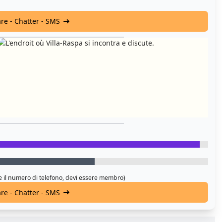
are - Chatter - SMS
 e il numero di telefono, devi essere membro)
are - Chatter - SMS