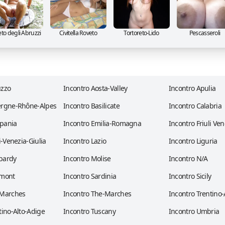
to degli Abruzzi
Civitella Roveto
Tortoreto-Lido
Pescasseroli
uzzo
Incontro Aosta-Valley
Incontro Apulia
ergne-Rhône-Alpes
Incontro Basilicate
Incontro Calabria
pania
Incontro Emilia-Romagna
Incontro Friuli Ven
i-Venezia-Giulia
Incontro Lazio
Incontro Liguria
bardy
Incontro Molise
Incontro N/A
dmont
Incontro Sardinia
Incontro Sicily
 Marches
Incontro The-Marches
Incontro Trentino-
tino-Alto-Adige
Incontro Tuscany
Incontro Umbria