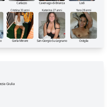
Carlazzo
Cavenago-di-Brianza
Lodi
Cristina 33 anni
Katerina 27 anni
Yara 28 anni
po
Gorla-Minore
San-Giorgio-Su-Legnano
Ostiglia
ezia Giulia