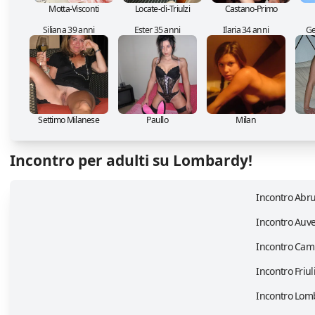
Motta-Visconti
Locate-di-Triulzi
Castano-Primo
Siliana 39 anni
Ester 35 anni
Ilaria 34 anni
Ge
Settimo Milanese
Paullo
Milan
Incontro per adulti su Lombardy!
Incontro Abr
Incontro Auv
Incontro Cam
Incontro Friul
Incontro Lom