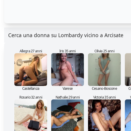
Cerca una donna su Lombardy vicino a Arcisate
Allegra 27 anni
Iris 35 anni
Olivia 25 anni
Castellanza
Varese
Cesano-Boscone
C
Rosario 32 anni
Nathalie 29 anni
Victoria 35 anni