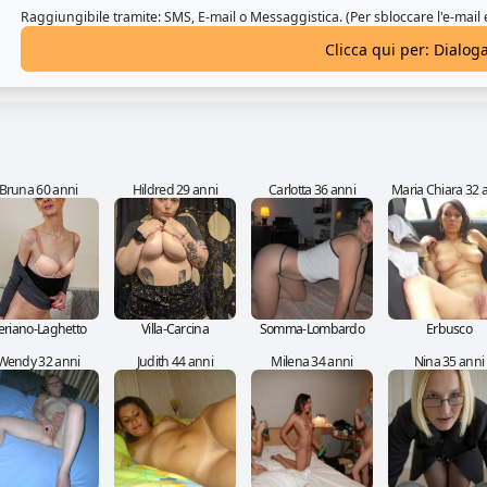
Raggiungibile tramite: SMS, E-mail o Messaggistica. (Per sbloccare l'e-mail
Clicca qui per: Dialog
Bruna 60 anni
Hildred 29 anni
Carlotta 36 anni
Maria Chiara 32 
eriano-Laghetto
Villa-Carcina
Somma-Lombardo
Erbusco
Wendy 32 anni
Judith 44 anni
Milena 34 anni
Nina 35 anni