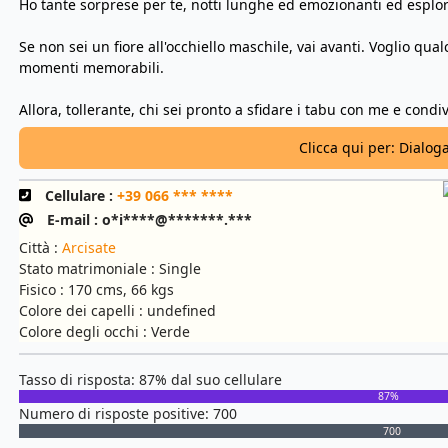
Ho tante sorprese per te, notti lunghe ed emozionanti ed esplora
Se non sei un fiore all'occhiello maschile, vai avanti. Voglio qua
momenti memorabili.
Allora, tollerante, chi sei pronto a sfidare i tabu con me e cond
Clicca qui per: Dialog
Cellulare :
+39 066 *** ****
E-mail : o*i****@*******.***
Città :
Arcisate
Stato matrimoniale : Single
Fisico : 170 cms, 66 kgs
Colore dei capelli : undefined
Colore degli occhi : Verde
Tasso di risposta: 87% dal suo cellulare
87%
Numero di risposte positive: 700
700