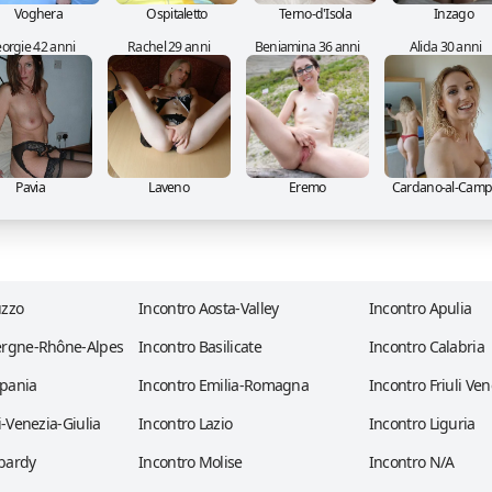
Voghera
Ospitaletto
Terno-d'Isola
Inzago
orgie 42 anni
Rachel 29 anni
Beniamina 36 anni
Alida 30 anni
Pavia
Laveno
Eremo
Cardano-al-Cam
uzzo
Incontro Aosta-Valley
Incontro Apulia
ergne-Rhône-Alpes
Incontro Basilicate
Incontro Calabria
pania
Incontro Emilia-Romagna
Incontro Friuli Ven
i-Venezia-Giulia
Incontro Lazio
Incontro Liguria
bardy
Incontro Molise
Incontro N/A