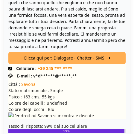
quelli che sanno quello che vogliono e che non hanno
paura di lasciarsi andare. Piu sei caldo, meglio e! Sono
una formica focosa, una vera esperta del sesso, pronta ad
esplorare tutti i tuoi desideri. Parla chiaramente, fai le tue
domande e spiega cosa ti piace. Fammi una proposta
irresistibile se vuoi farmi decollare. Ci manderemo un
messaggio e ne parleremo. Potresti annusarmi! Spero che
tu sia pronto a farmi ruggire!
Clicca qui per: Dialogare - Chatter - SMS
Cellulare :
+39 245 *** ****
E-mail : v*d******@*****.**
Città :
Savona
Stato matrimoniale : Single
Fisico : 163 cms, 55 kgs
Colore dei capelli : undefined
Colore degli occhi : Blu
Tasso di risposta: 99% dal suo cellulare
99%