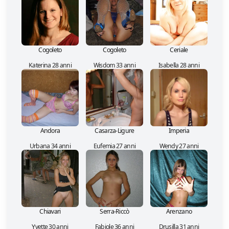
Cogoleto
Cogoleto
Ceriale
Katerina 28 anni
Wisdom 33 anni
Isabella 28 anni
Andora
Casarza-Ligure
Imperia
Urbana 34 anni
Eufemia 27 anni
Wendy 27 anni
Chiavari
Serra-Riccò
Arenzano
Yvette 30 anni
Fabiole 36 anni
Drusilla 31 anni