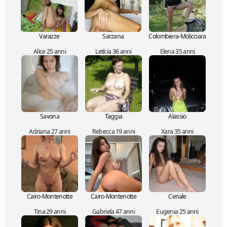
Varazze
Sarzana
Colombiera-Molicciara
Alice 25 anni
Letícia 36 anni
Elena 35 anni
Savona
Taggia
Alassio
Adriana 27 anni
Rebecca 19 anni
Xara 35 anni
Cairo-Montenotte
Cairo-Montenotte
Ceriale
Tina 29 anni
Gabriela 47 anni
Eugenia 25 anni