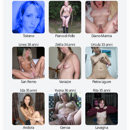
Toirano
Piano-di-Follo
Diano-Marina
Linea 38 anni
Zelda 34 anni
Ursula 33 anni
San Remo
Varazze
Pietra-Ligure
Ida 35 anni
Yvona 36 anni
Rita 35 anni
Andora
Genoa
Lavagna