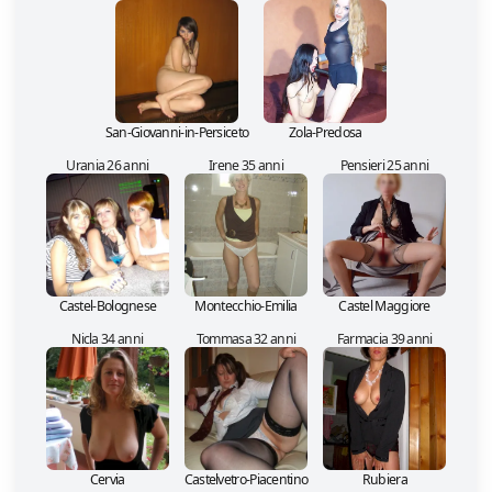
San-Giovanni-in-Persiceto
Zola-Predosa
Urania 26 anni
Irene 35 anni
Pensieri 25 anni
Castel-Bolognese
Montecchio-Emilia
Castel Maggiore
Nicla 34 anni
Tommasa 32 anni
Farmacia 39 anni
Cervia
Castelvetro-Piacentino
Rubiera