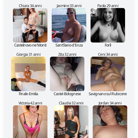
Chiara 34 anni
Jasmine 33 anni
Paola 29 anni
Castelnovo-ne'Monti
Sant'Ilario-d'Enza
Forlì
Giorgia 31 anni
Zita 32 anni
Ceni 34 anni
Finale-Emilia
Castel-Bolognese
Savignano sul Rubicone
Victoria 42 anni
Claudia 32 anni
Jordan 34 anni