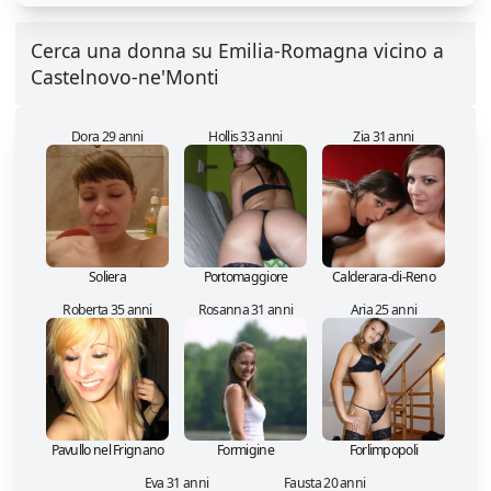
Cerca una donna su Emilia-Romagna vicino a
Castelnovo-ne'Monti
Dora 29 anni
Hollis 33 anni
Zia 31 anni
Soliera
Portomaggiore
Calderara-di-Reno
Roberta 35 anni
Rosanna 31 anni
Aria 25 anni
Pavullo nel Frignano
Formigine
Forlimpopoli
Eva 31 anni
Fausta 20 anni