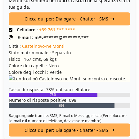
Mettiti sul sentiero del fuoco. Lascia che la speranza sia la
tua guida.
Clicca qui per: Dialogare - Chatter - SMS
Cellulare :
+39 761 *** ****
E-mail : m*v******@*******.***
Città :
Castelnovo-ne'Monti
Stato matrimoniale : Separato
Fisico : 167 cms, 68 kgs
Colore dei capelli : Nero
Colore degli occhi : Verde
Tasso di risposta: 73% dal suo cellulare
73%
Numero di risposte positive: 698
698
Raggiungibile tramite: SMS, E-mail o Messaggistica. (Per sbloccare
l'e-mail e il numero di telefono, devi essere membro)
Clicca qui per: Dialogare - Chatter - SMS