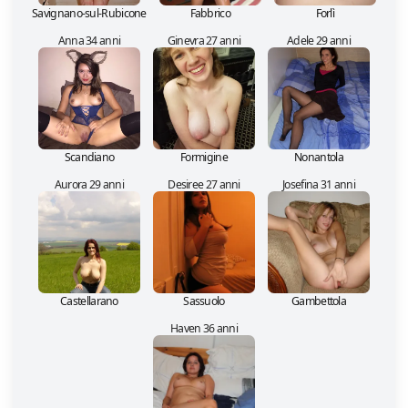
Savignano-sul-Rubicone
Fabbrico
Forlì
Anna 34 anni
Ginevra 27 anni
Adele 29 anni
Scandiano
Formigine
Nonantola
Aurora 29 anni
Desiree 27 anni
Josefina 31 anni
Castellarano
Sassuolo
Gambettola
Haven 36 anni