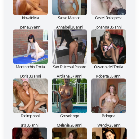
Novafeltria
Sasso-Marconi
Castel-Bolognese
Joana 29 anni
Annabell 30 anni
Johanna 36 anni
Montecchio-Emilia
San Felice sul Panaro
Ozzano-dell'Emilia
Doris 33 anni
Ardiana 37 anni
Roberta 35 anni
Forlimpopoli
Gossolengo
Bologna
Iris 35 anni
Melania 26 anni
Wendy 28 anni