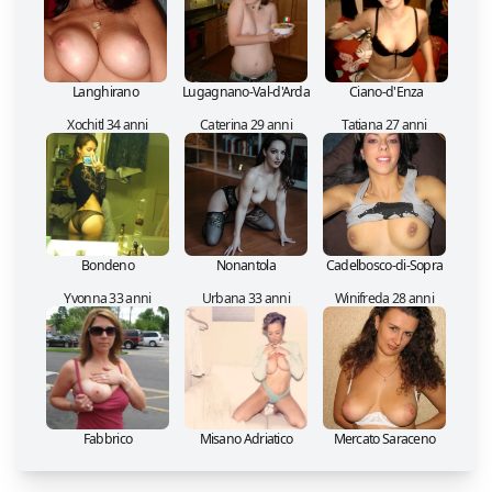
Langhirano
Lugagnano-Val-d'Arda
Ciano-d'Enza
Xochitl 34 anni
Caterina 29 anni
Tatiana 27 anni
Bondeno
Nonantola
Cadelbosco-di-Sopra
Yvonna 33 anni
Urbana 33 anni
Winifreda 28 anni
Fabbrico
Misano Adriatico
Mercato Saraceno