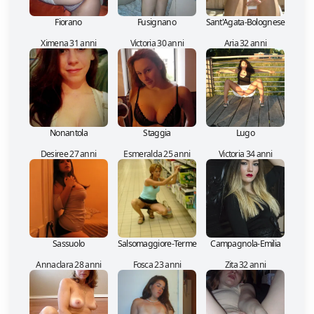
Fiorano
Fusignano
Sant'Agata-Bolognese
Ximena 31 anni
Victoria 30 anni
Aria 32 anni
Nonantola
Staggia
Lugo
Desiree 27 anni
Esmeralda 25 anni
Victoria 34 anni
Sassuolo
Salsomaggiore-Terme
Campagnola-Emilia
Annaclara 28 anni
Fosca 23 anni
Zita 32 anni