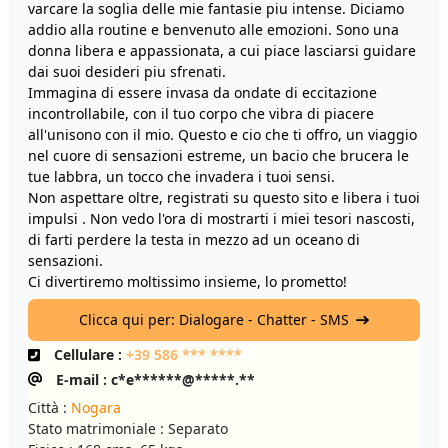
varcare la soglia delle mie fantasie piu intense. Diciamo
addio alla routine e benvenuto alle emozioni. Sono una
donna libera e appassionata, a cui piace lasciarsi guidare
dai suoi desideri piu sfrenati.
Immagina di essere invasa da ondate di eccitazione
incontrollabile, con il tuo corpo che vibra di piacere
all'unisono con il mio. Questo e cio che ti offro, un viaggio
nel cuore di sensazioni estreme, un bacio che brucera le
tue labbra, un tocco che invadera i tuoi sensi.
Non aspettare oltre, registrati su questo sito e libera i tuoi
impulsi . Non vedo l'ora di mostrarti i miei tesori nascosti,
di farti perdere la testa in mezzo ad un oceano di
sensazioni.
Ci divertiremo moltissimo insieme, lo prometto!
Clicca qui per: Dialogare - Chatter - SMS
Cellulare :
+39 586 *** ****
E-mail : c*e******@*****.**
Città :
Nogara
Stato matrimoniale : Separato