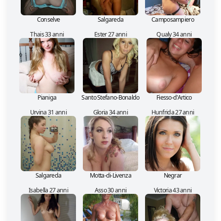
Conselve
Salgareda
Camposampiero
Thais 33 anni
Ester 27 anni
Qualy 34 anni
Pianiga
Santo Stefano-Bonaldo
Fiesso-d'Artico
Urvina 31 anni
Gloria 34 anni
Hunfrida 27 anni
Salgareda
Motta-di-Livenza
Negrar
Isabella 27 anni
Asso 30 anni
Victoria 43 anni