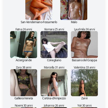
San-Vendemiano-Fossamerlo
Malo
Fatna 26 anni
Xiomara 25 anni
Lyudmila 36 anni
Arzergrande
Conegliano
Bassano del Grappa
Zara 38 anni
Marcella 31 anni
Valentina 33 anni
Galliera Veneta
Cortina-d'Ampezzo
Zanè
Noemi 30 anni
Johanna 26 anni
Ysé 30 anni