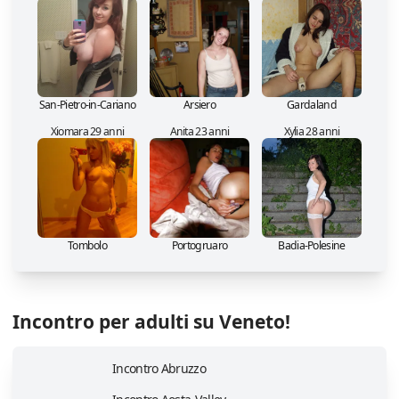
San-Pietro-in-Cariano
Arsiero
Gardaland
Xiomara 29 anni
Anita 23 anni
Xylia 28 anni
Tombolo
Portogruaro
Badia-Polesine
Incontro per adulti su Veneto!
Incontro Abruzzo