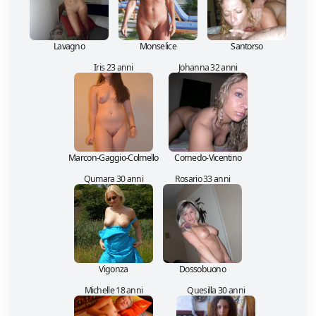
Lavagno
Monselice
Santorso
Iris 23 anni
Johanna 32 anni
Marcon-Gaggio-Colmello
Cornedo-Vicentino
Qumara 30 anni
Rosario 33 anni
Vigonza
Dossobuono
Michelle 18 anni
Quesilla 30 anni