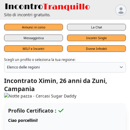
Sito di incontri gratuito.
Annunci in corso
La Chat
Messaggistica
Incontri Single
MILF e Incontri
Donne Infedeli
Scegli un profilo o seleziona la tua regione:
Incontrato Ximin, 26 anni da Zuni,
Campania
Profilo Certificato :
Ciao porcellini!