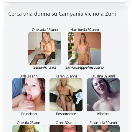
Cerca una donna su Campania vicino a Zuni
Quesada 25 anni
Humfrieda 30 anni
Sessa-Aurunca
San-Giuseppe-Vesuviano
Urtis 34 anni
Karen 35 anni
Quirina 32 anni
Brusciano
Boscotrecase
Villaricca
Quesilla 28 anni
Osiris 32 anni
Emanuela 30 anni