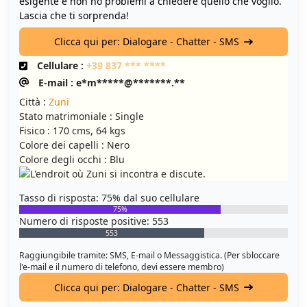
esigente e non ho problemi a chiedere quello che voglio.
Lascia che ti sorprenda!
Clicca qui per: Dialogare - Chatter - SMS
Cellulare :
+39 837 *** ****
E-mail : e*m*****@*******.**
Città :
Zuni
Stato matrimoniale : Single
Fisico : 170 cms, 64 kgs
Colore dei capelli : Nero
Colore degli occhi : Blu
Tasso di risposta: 75% dal suo cellulare
75%
Numero di risposte positive: 553
553
Raggiungibile tramite: SMS, E-mail o Messaggistica. (Per sbloccare
l'e-mail e il numero di telefono, devi essere membro)
Clicca qui per: Dialogare - Chatter - SMS