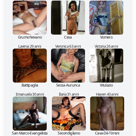
Grumo Nevano
Cesa
Vomero
Lavinia 29 anni
Veronica 63 anni
Victoria 26 anni
Battipaglia
Sessa-Aurunca
Vitulazio
Emanuela 30 anni
Ilaria 31 anni
Haven 43 anni
San-Marco-Evangelista
Secondigliano
Cava-Dè-Tirreni