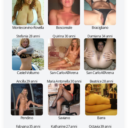
Montecorvino-Rovella
Boscoreale
Bracigliano
Stefania 28 anni
Quirina 30 anni
Damiana 34 anni
Castel-Volturno
San-Carlo-All'Arena
San Carlo All'Arena
Ancilla 29 anni
Maria Antonella 30 anni
Beatrice 28 anni
Pendino
Saviano
Barra
Fabyana 35 anni
Katharine 27 anni
Octavia 39 anni