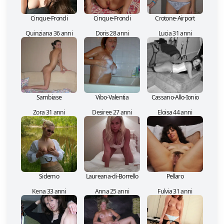
Cinque-Frondi
Cinque-Frondi
Crotone-Airport
Quinziana 36 anni
Doris 28 anni
Lucia 31 anni
Sambiase
Vibo-Valentia
Cassano-Allo-Ionio
Zora 31 anni
Desiree 27 anni
Eloisa 44 anni
Siderno
Laureana-di-Borrello
Pellaro
Kena 33 anni
Anna 25 anni
Fulvia 31 anni