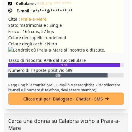
Cellulare :
+39 415 *** ****
E-mail : v*s***@*******.**
Città :
Praia-a-Mare
Stato matrimoniale : Single
Fisico : 166 cms, 57 kgs
Colore dei capelli : undefined
Colore degli occhi : Nero
Tasso di risposta: 97% dal suo cellulare
97%
Numero di risposte positive: 689
689
Raggiungibile tramite: SMS, E-mail o Messaggistica. (Per sbloccare
l'e-mail e il numero di telefono, devi essere membro)
Clicca qui per: Dialogare - Chatter - SMS
Cerca una donna su Calabria vicino a Praia-a-
Mare