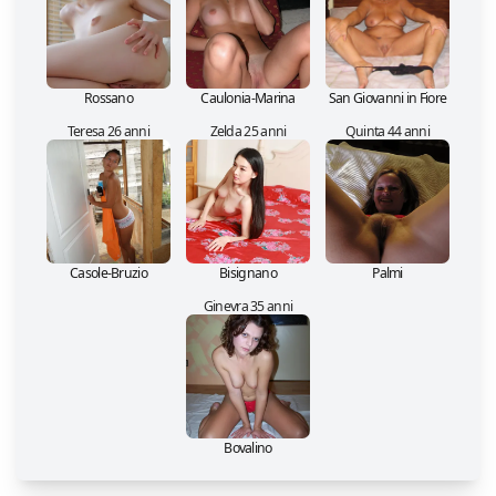
Rossano
Caulonia-Marina
San Giovanni in Fiore
Teresa 26 anni
Zelda 25 anni
Quinta 44 anni
Casole-Bruzio
Bisignano
Palmi
Ginevra 35 anni
Bovalino