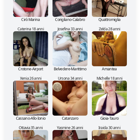
Cirò Marina
Corigliano-Calabro
Quattromiglia
Caterina 18 anni
Josefina 33 anni
Zelda 28 anni
Crotone-Airport
Belvedere-Marittimo
Amantea
Xenia 26 anni
Ursona 34 anni
Michelle 18 anni
Cassano-Allo-Ionio
Catanzaro
Gioia-Tauro
Ottavia 35 anni
Yasmine 26 anni
Iraida 30 anni