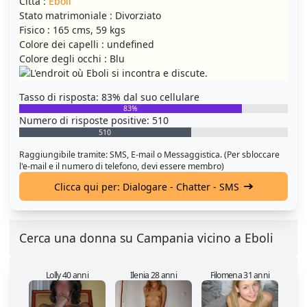
Città :
Eboli
Stato matrimoniale : Divorziato
Fisico : 165 cms, 59 kgs
Colore dei capelli : undefined
Colore degli occhi : Blu
Tasso di risposta: 83% dal suo cellulare
83%
Numero di risposte positive: 510
510
Raggiungibile tramite: SMS, E-mail o Messaggistica. (Per sbloccare
l'e-mail e il numero di telefono, devi essere membro)
Clicca qui per: Dialogare - Chatter - SMS
Cerca una donna su Campania vicino a Eboli
Lolly 40 anni
Ilenia 28 anni
Filomena 31 anni