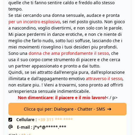
quelle che ti fanno sentire caldo e freddo allo stesso
tempo.
Se stai cercando una donna sensuale, audace e pronta
per un incontro esplosivo
, sei nel posto giusto. Non gioco
a nascondino, voglio divertirmi, e non solo con le parole.
Mi piace perdermi in danze erotiche, e non c'e niente di
meglio che farlo nudo, sotto luci soffuse, lasciando che i
miei movimenti risveglino i tuoi desideri piu profondi.
Sono una
donna che ama profondamente il sesso
, che
usa il suo corpo come strumento di piacere e che cerca
un partner appassionato e pronto a dai tutto.
Quindi, se sei attratto dall'energia pura, dall'esplorazione
illimitata e dall'appagamento emotivo
attraverso il sesso
,
non esitare piu. ! Vieni a trovarmi, sono pronto ad offrirti
un'esperienza sensuale indimenticabile.
Non dimenticare: il piacere e il mio lavoro!
< / p>
Clicca qui per: Dialogare - Chatter - SMS
Cellulare :
+39 311 *** ****
E-mail : j*v*@*****.***