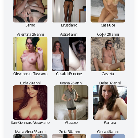
Sarno
Brusciano
Casaluce
Valentina 26 anni
Asti 34 anni
Софія 29 anni
Olevano-sul-Tusciano
Casal di Principe
Caserta
Lucia 29 anni
Xoana 26 anni
Deise 32 anni
San-Gennaro-Vesuviano
Vitulazio
Pianura
Maria Alina 36 anni
Greta 30 anni
Giulia 46 anni