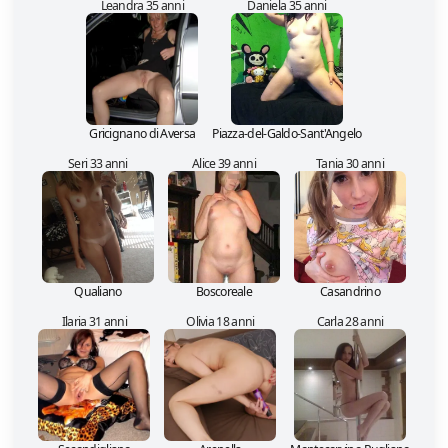
Leandra 35 anni
Daniela 35 anni
Gricignano di Aversa
Piazza-del-Galdo-Sant'Angelo
Seri 33 anni
Alice 39 anni
Tania 30 anni
Qualiano
Boscoreale
Casandrino
Ilaria 31 anni
Olivia 18 anni
Carla 28 anni