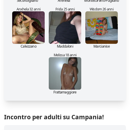
Secondigliano
Arenella
Montecorvino-Pugliano
Anxhela 32 anni
Frida 25 anni
Wisdom 26 anni
Calvizzano
Maddaloni
Marcianise
Melissa 18 anni
Frattamaggiore
Incontro per adulti su Campania!