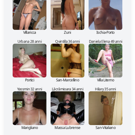
Villaricca
Zuni
Ischia-Porto
Urbana 28 anni
Qvintilla 36 anni
Daniela Elena 49 anni
Portici
San-Marcellino
Villa Literno
Yassmin 32 anni
Lăcrămioara 34 anni
Hilary 35 anni
Marigliano
Massa Lubrense
San-Vitaliano