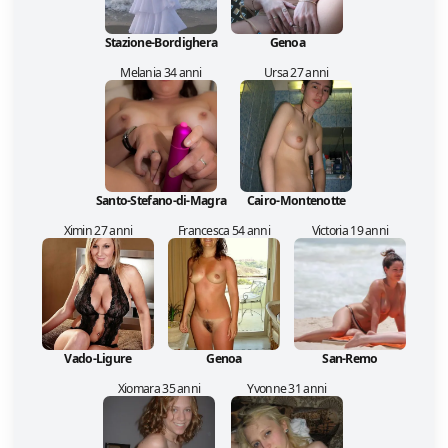
Stazione-Bordighera
Genoa
Melania 34 anni
Ursa 27 anni
Santo-Stefano-di-Magra
Cairo-Montenotte
Ximin 27 anni
Francesca 54 anni
Victoria 19 anni
Vado-Ligure
Genoa
San-Remo
Xiomara 35 anni
Yvonne 31 anni