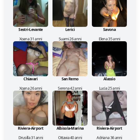
Sestri-Levante
Lerici
Savona
Xoana 31 anni
Suami 26 anni
Elena 35 anni
Chiavari
San Remo
Alassio
Xoana 26 anni
Serena 42 anni
Lucia 25 anni
Riviera-Airport
Albisola-Marina
Riviera-Airport
Drusilla 31 anni
Ottavia 40 anni
Adriana 36 anni