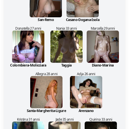
San-Remo
Casano-Dogana-Isola
Donatella 27 anni
Nania 33 anni
Marcella 29 anni
Colombiera-Molicciara
Taggia
Diano-Marina
Allegra 28 anni
Adja 26 anni
Santa-Margherita-Ligure
Arenzano
Kristina 31 anni
Jade 35 anni
Quirina 33 anni