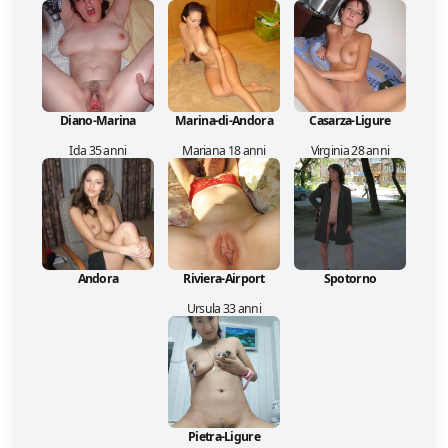
Diano-Marina
Marina-di-Andora
Casarza-Ligure
Ida 35 anni
Mariana 18 anni
Virginia 28 anni
Andora
Riviera-Airport
Spotorno
Ursula 33 anni
Pietra-Ligure