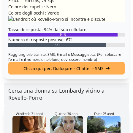
Fisico : 166 cms, 74 kgs
Colore dei capelli : Nero
Colore degli occhi : Verde
Tasso di risposta: 94% dal suo cellulare
94%
Numero di risposte positive: 671
671
Raggiungibile tramite: SMS, E-mail o Messaggistica. (Per sbloccare
l'e-mail e il numero di telefono, devi essere membro)
Clicca qui per: Dialogare - Chatter - SMS
Cerca una donna su Lombardy vicino a
Rovello-Porro
Winifreda 31 anni
Quirina 36 anni
Ester 25 anni