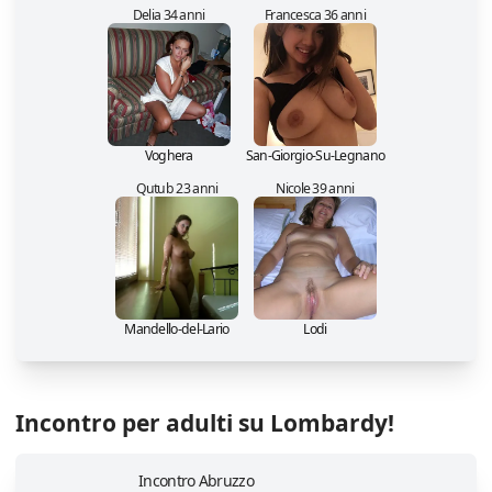
Delia 34 anni
Francesca 36 anni
Voghera
San-Giorgio-Su-Legnano
Qutub 23 anni
Nicole 39 anni
Mandello-del-Lario
Lodi
Incontro per adulti su Lombardy!
Incontro Abruzzo