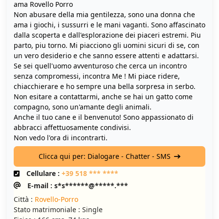
ama Rovello Porro
Non abusare della mia gentilezza, sono una donna che
ama i giochi, i sussurri e le mani vaganti. Sono affascinato
dalla scoperta e dall'esplorazione dei piaceri estremi. Piu
parto, piu torno. Mi piacciono gli uomini sicuri di se, con
un vero desiderio e che sanno essere attenti e adattarsi.
Se sei quell'uomo avventuroso che cerca un incontro
senza compromessi, incontra Me ! Mi piace ridere,
chiacchierare e ho sempre una bella sorpresa in serbo.
Non esitare a contattarmi, anche se hai un gatto come
compagno, sono un'amante degli animali.
Anche il tuo cane e il benvenuto! Sono appassionato di
abbracci affettuosamente condivisi.
Non vedo l'ora di incontrarti.
Clicca qui per: Dialogare - Chatter - SMS
Cellulare :
+39 518 *** ****
E-mail : s*s******@*****.***
Città :
Rovello-Porro
Stato matrimoniale : Single