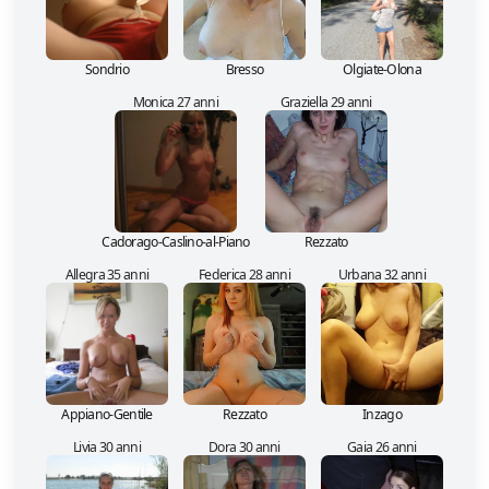
Sondrio
Bresso
Olgiate-Olona
Monica 27 anni
Graziella 29 anni
Cadorago-Caslino-al-Piano
Rezzato
Allegra 35 anni
Federica 28 anni
Urbana 32 anni
Appiano-Gentile
Rezzato
Inzago
Livia 30 anni
Dora 30 anni
Gaia 26 anni