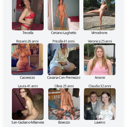
Trecella
Ceriano-Laghetto
Vimodrone
Rosario 26 anni
Priscilla 41 anni
Veronica 25 anni
Casorezzo
Cavaria-Con-Premezzo
Arcene
Laura 41 anni
Olivia 25 anni
Claudia 32 anni
San-Giuliano-Milanese
Bovezzo
Laveno