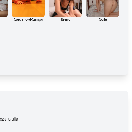
Cardano-al-Campo
Breno
Gorle
ezia Giulia