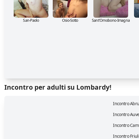
San-Paolo
Osio-Sotto
Sant'Omobono-Imagna
Incontro per adulti su Lombardy!
Incontro Abr
Incontro Auv
Incontro Cam
Incontro Friul