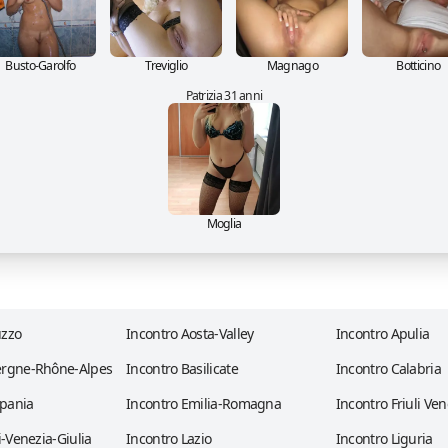
Busto-Garolfo
Treviglio
Magnago
Botticino
Patrizia 31 anni
Moglia
uzzo
Incontro Aosta-Valley
Incontro Apulia
ergne-Rhône-Alpes
Incontro Basilicate
Incontro Calabria
pania
Incontro Emilia-Romagna
Incontro Friuli Ven
i-Venezia-Giulia
Incontro Lazio
Incontro Liguria