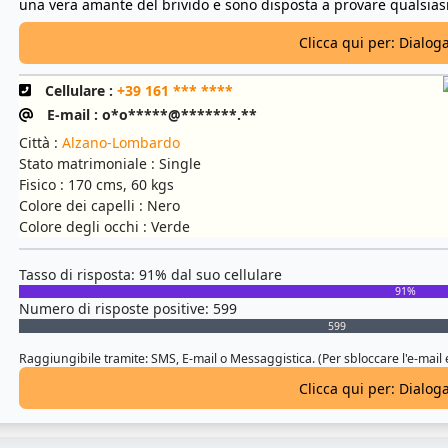
una vera amante del brivido e sono disposta a provare qualsiasi co
Clicca qui per: Dialog
Cellulare :
+39 161 *** ****
E-mail : o*o*****@*******.**
Città :
Alzano-Lombardo
Stato matrimoniale : Single
Fisico : 170 cms, 60 kgs
Colore dei capelli : Nero
Colore degli occhi : Verde
Tasso di risposta: 91% dal suo cellulare
91%
Numero di risposte positive: 599
599
Raggiungibile tramite: SMS, E-mail o Messaggistica. (Per sbloccare l'e-mail
Clicca qui per: Dialog