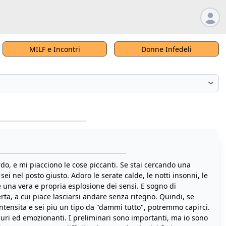
MILF e Incontri
Donne Infedeli
o, e mi piacciono le cose piccanti. Se stai cercando una
sei nel posto giusto. Adoro le serate calde, le notti insonni, le
 e una vera e propria esplosione dei sensi. E sogno di
a, a cui piace lasciarsi andare senza ritegno. Quindi, se
tensita e sei piu un tipo da "dammi tutto", potremmo capirci.
curi ed emozionanti. I preliminari sono importanti, ma io sono