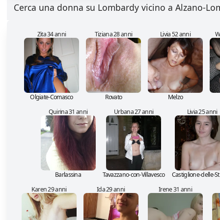
Cerca una donna su Lombardy vicino a Alzano-L
Zita 34 anni
Tiziana 28 anni
Livia 52 anni
W
Olgiate-Comasco
Rovato
Melzo
Quirina 31 anni
Urbana 27 anni
Livia 25 anni
Barlassina
Tavazzano-con-Villavesco
Castiglione-delle-St
Karen 29 anni
Ida 29 anni
Irene 31 anni