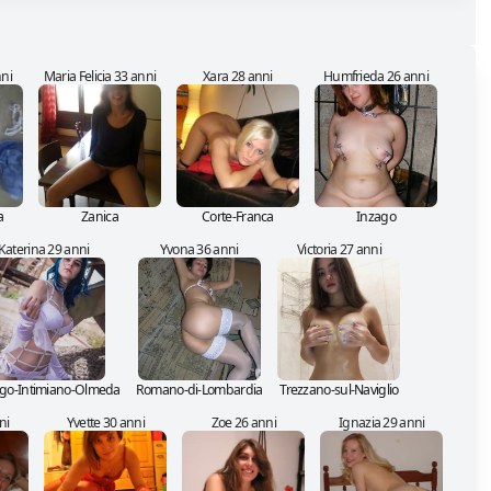
nni
Maria Felicia 33 anni
Xara 28 anni
Humfrieda 26 anni
a
Zanica
Corte-Franca
Inzago
Katerina 29 anni
Yvona 36 anni
Victoria 27 anni
go-Intimiano-Olmeda
Romano-di-Lombardia
Trezzano-sul-Naviglio
ni
Yvette 30 anni
Zoe 26 anni
Ignazia 29 anni