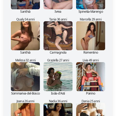
Santhià
Ivrea
Spinetta-Marengo
Qualy 34 anni
Tania 36 anni
Marcella 29 anni
Santhià
Carmagnola
Romentino
Melissa 32 anni
Graziella 27 anni
Livia 49 anni
Sommariva-del-Bosco
Isola-d'Asti
Poirino
Joana 26 anni
Nadia 36 anni
Dania 25 anni