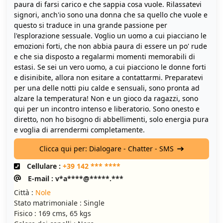
paura di farsi carico e che sappia cosa vuole. Rilassatevi
signori, anch'io sono una donna che sa quello che vuole e
questo si traduce in una grande passione per
l'esplorazione sessuale. Voglio un uomo a cui piacciano le
emozioni forti, che non abbia paura di essere un po' rude
e che sia disposto a regalarmi momenti memorabili di
estasi. Se sei un vero uomo, a cui piacciono le donne forti
e disinibite, allora non esitare a contattarmi. Preparatevi
per una delle notti piu calde e sensuali, sono pronta ad
alzare la temperatura! Non e un gioco da ragazzi, sono
qui per un incontro intenso e liberatorio. Sono onesto e
diretto, non ho bisogno di abbellimenti, solo energia pura
e voglia di arrendermi completamente.
Clicca qui per: Dialogare - Chatter - SMS
Cellulare :
+39 142 *** ****
E-mail : v*a****@*****.***
Città :
Nole
Stato matrimoniale : Single
Fisico : 169 cms, 65 kgs