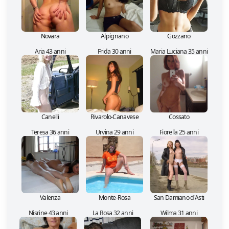
Novara
Alpignano
Gozzano
Aria 43 anni
Frida 30 anni
Maria Luciana 35 anni
Canelli
Rivarolo-Canavese
Cossato
Teresa 36 anni
Urvina 29 anni
Fiorella 25 anni
Valenza
Monte-Rosa
San Damiano d'Asti
Nisrine 43 anni
La Rosa 32 anni
Wilma 31 anni