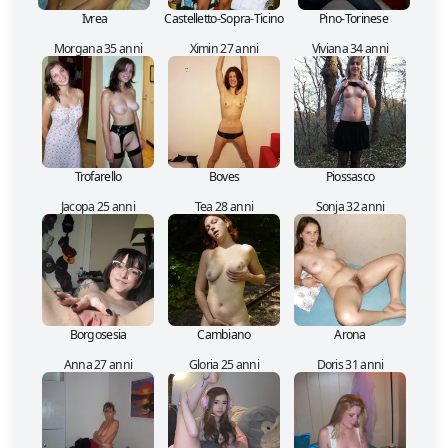
Ivrea
Castelletto-Sopra-Ticino
Pino-Torinese
Morgana 35 anni
Ximin 27 anni
Viviana 34 anni
Trofarello
Boves
Piossasco
Jacopa 25 anni
Tea 28 anni
Sonja 32 anni
Borgosesia
Cambiano
Arona
Anna 27 anni
Gloria 25 anni
Doris 31 anni