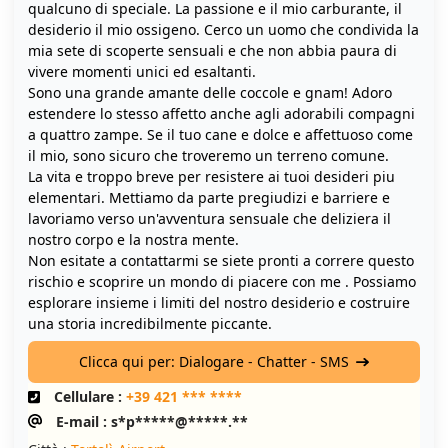
qualcuno di speciale. La passione e il mio carburante, il
desiderio il mio ossigeno. Cerco un uomo che condivida la
mia sete di scoperte sensuali e che non abbia paura di
vivere momenti unici ed esaltanti.
Sono una grande amante delle coccole e gnam! Adoro
estendere lo stesso affetto anche agli adorabili compagni
a quattro zampe. Se il tuo cane e dolce e affettuoso come
il mio, sono sicuro che troveremo un terreno comune.
La vita e troppo breve per resistere ai tuoi desideri piu
elementari. Mettiamo da parte pregiudizi e barriere e
lavoriamo verso un'avventura sensuale che deliziera il
nostro corpo e la nostra mente.
Non esitate a contattarmi se siete pronti a correre questo
rischio e scoprire un mondo di piacere con me . Possiamo
esplorare insieme i limiti del nostro desiderio e costruire
una storia incredibilmente piccante.
Clicca qui per: Dialogare - Chatter - SMS
Cellulare :
+39 421 *** ****
E-mail : s*p*****@*****.**