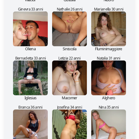
Ginevra 33 anni
Nathalie 26 anni
Marianella 30 anni
Oliena
Siniscola
Fluminimaggiore
Bernadetta 33 anni
Letizia 22 anni
Natalia 31 anni
Iglesias
Macomer
Alghero
Branca 36 anni
Josefina 34 anni
Nina 35 anni