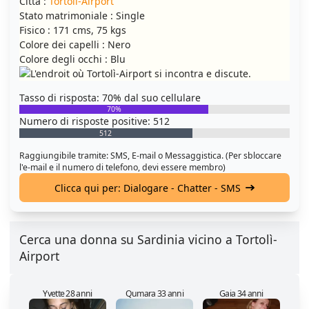
Città :
Tortolì-Airport
Stato matrimoniale : Single
Fisico : 171 cms, 75 kgs
Colore dei capelli : Nero
Colore degli occhi : Blu
Tasso di risposta: 70% dal suo cellulare
70%
Numero di risposte positive: 512
512
Raggiungibile tramite: SMS, E-mail o Messaggistica. (Per sbloccare
l'e-mail e il numero di telefono, devi essere membro)
Clicca qui per: Dialogare - Chatter - SMS
Cerca una donna su Sardinia vicino a Tortolì-
Airport
Yvette 28 anni
Qumara 33 anni
Gaia 34 anni