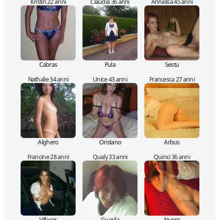
Kristin 22 anni
Claudia 36 anni
Annalisa 45 anni
Cabras
Pula
Sestu
Nathalie 34 anni
Unice 43 anni
Francesca 27 anni
Alghero
Oristano
Arbus
Francine 28 anni
Qualy 33 anni
Quinci 36 anni
Villasor
Guasila
Nuoro