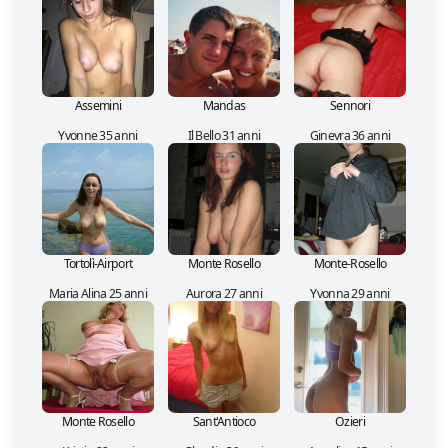
Assemini
Mandas
Sennori
Yvonne 35 anni
Il Bello 31 anni
Ginevra 36 anni
Tortolì-Airport
Monte Rosello
Monte-Rosello
Maria Alina 25 anni
Aurora 27 anni
Yvonna 29 anni
Monte Rosello
Sant'Antioco
Ozieri