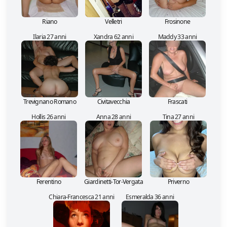
Riano
Velletri
Frosinone
Ilaria 27 anni
Xandra 62 anni
Maddy 33 anni
Trevignano Romano
Civitavecchia
Frascati
Hollis 26 anni
Anna 28 anni
Tina 27 anni
Ferentino
Giardinetti-Tor-Vergata
Priverno
Chiara-Francesca 21 anni
Esmeralda 36 anni