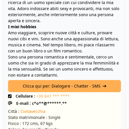
ricerca di un uomo speciale con cui condividere la mia
vita. Adoro indossare abiti sexy e provocanti, ma non solo
esteriormente, anche interiormente sono una persona
aperta e sincera.
I miei hobbies
Amo viaggiare, scoprire nuove città e culture, provare
nuovi cibi e vini. Sono anche una appassionata di lettura,
musica e cinema. Nel tempo libero, mi piace rilassarmi
con un buon libro o un film romantico.
Sono una persona romantica e sentimentale, cerco un
uomo che sia in grado di apprezzare la mia femminilità e
la mia sensualità. Se sei un uomo sincero e affettuoso,
non esitare a contattarmi.
Clicca qui per: Dialogare - Chatter - SMS
Cellulare :
+39 841 *** ****
E-mail : c*o**@******.**
Città :
Civitavecchia
Stato matrimoniale : Single
Fisico : 172 cms, 67 kgs