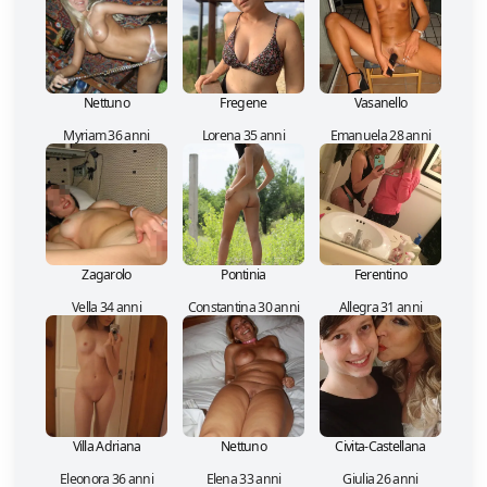
Nettuno
Fregene
Vasanello
Myriam 36 anni
Lorena 35 anni
Emanuela 28 anni
Zagarolo
Pontinia
Ferentino
Vella 34 anni
Constantina 30 anni
Allegra 31 anni
Villa Adriana
Nettuno
Civita-Castellana
Eleonora 36 anni
Elena 33 anni
Giulia 26 anni