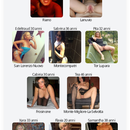
Riano
Lanuvio
Edeltraud 30 anni
Sabrina 36 anni
Pita 32 anni
San Lorenzo Nuovo
Montecompatri
Tor Lupara
Cabiria 30 anni
Tea 46 anni
Frosinone
Monte-Migliore-La-Selvotta
Xara 33 anni
Flavia 20 anni
Samantha 38 anni