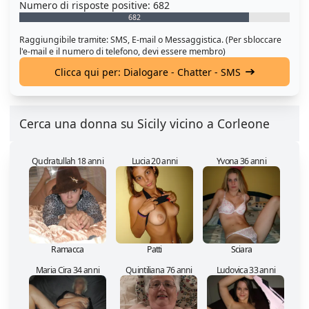
Numero di risposte positive: 682
682
Raggiungibile tramite: SMS, E-mail o Messaggistica. (Per sbloccare
l'e-mail e il numero di telefono, devi essere membro)
Clicca qui per: Dialogare - Chatter - SMS
Cerca una donna su Sicily vicino a Corleone
Qudratullah 18 anni
Lucia 20 anni
Yvona 36 anni
Ramacca
Patti
Sciara
Maria Cira 34 anni
Quintiliana 76 anni
Ludovica 33 anni