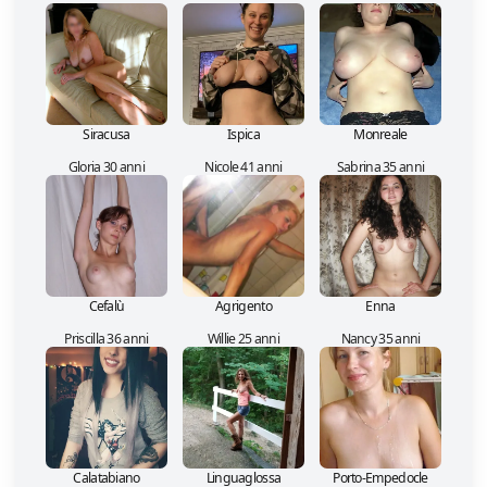
Siracusa
Ispica
Monreale
Gloria 30 anni
Nicole 41 anni
Sabrina 35 anni
Cefalù
Agrigento
Enna
Priscilla 36 anni
Willie 25 anni
Nancy 35 anni
Calatabiano
Linguaglossa
Porto-Empedocle