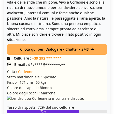
vita e delle sfide che mi pone. Vivo a Corleone e sono alla
ricerca di nuove amicizie per condividere conversazioni
avvincenti, interessi comuni e forse anche qualche
passione. Amo la natura, le passeggiate all'aria aperta, la
buona cucina e il cinema. Sono una persona empatica,
sincera ed estroversa, sempre pronta ad ascoltare gli
altri. Mi piace sorridere e trovare il lato positivo in ogni
situazione.
Clicca qui per: Dialogare - Chatter - SMS
Cellulare :
+39 292 *** ****
E-mail : d*c****@*******.**
Città :
Corleone
Stato matrimoniale : Sposato
Fisico : 171 cms, 65 kgs
Colore dei capelli : Biondo
Colore degli occhi : Marrone
Tasso di risposta: 72% dal suo cellulare
72%