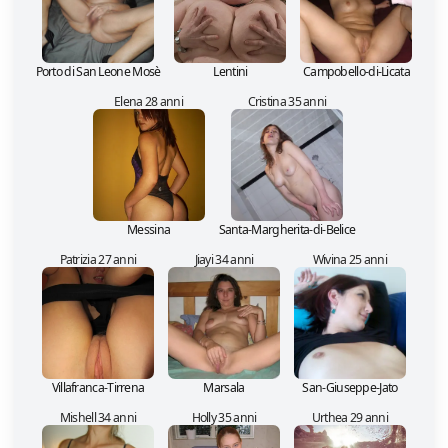
Porto di San Leone Mosè
Lentini
Campobello-di-Licata
Elena 28 anni
Cristina 35 anni
Messina
Santa-Margherita-di-Belice
Patrizia 27 anni
Jiayi 34 anni
Wivina 25 anni
Villafranca-Tirrena
Marsala
San-Giuseppe-Jato
Mishell 34 anni
Holly 35 anni
Urthea 29 anni