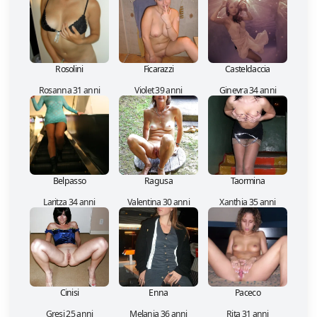
Rosolini
Ficarazzi
Casteldaccia
Rosanna 31 anni
Violet 39 anni
Ginevra 34 anni
Belpasso
Ragusa
Taormina
Laritza 34 anni
Valentina 30 anni
Xanthia 35 anni
Cinisi
Enna
Paceco
Gresi 25 anni
Melania 36 anni
Rita 31 anni