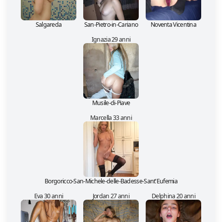
Salgareda
San-Pietro-in-Cariano
Noventa Vicentina
Ignazia 29 anni
Musile-di-Piave
Marcella 33 anni
Borgoricco-San-Michele-delle-Badesse-Sant'Eufemia
Eva 30 anni
Jordan 27 anni
Delphina 20 anni