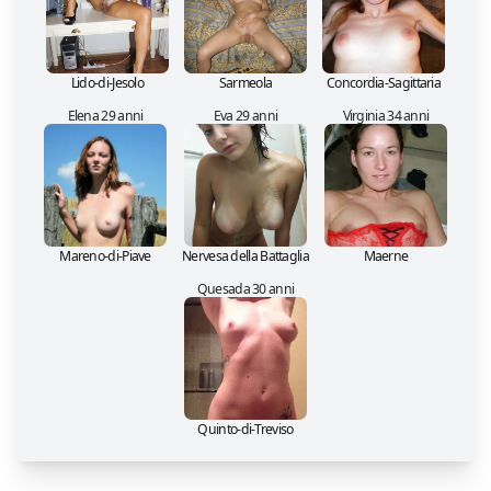
Lido-di-Jesolo
Sarmeola
Concordia-Sagittaria
Elena 29 anni
Eva 29 anni
Virginia 34 anni
Mareno-di-Piave
Nervesa della Battaglia
Maerne
Quesada 30 anni
Quinto-di-Treviso