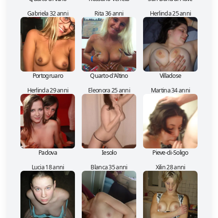
Gabriela 32 anni
Rita 36 anni
Herlinda 25 anni
Portogruaro
Quarto-d'Altino
Villadose
Herlinda 29 anni
Eleonora 25 anni
Martina 34 anni
Padova
Iesolo
Pieve-di-Soligo
Lucia 18 anni
Blanca 35 anni
Xilin 28 anni