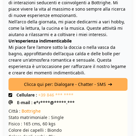
di interazioni seducenti e coinvolgenti a Bottrighe. Mi
piace vivere la vita al massimo e sono sempre alla ricerca
di nuove esperienze emozionanti.
Nell'arco della giornata, mi piace dedicarmi a vari hobby,
come la lettura, la cucina e la musica. Queste attività mi
aiutano a rilassarmi e a coltivare i miei interessi.
Un'esperienza indimenticabile
Mi piace fare l'amore sotto la doccia o nella vasca da
bagno, approfittando dell'acqua calda e delle bolle per
creare un'atmosfera romantica e sensuale. Questa
esperienza è un'occasione per rafforzare il nostro legame
e creare dei momenti indimenticabili.
Clicca qui per: Dialogare - Chatter - SMS
Cellulare :
+39 846 *** ****
E-mail : e*r****@*****.***
Città :
Bottrighe
Stato matrimoniale : Single
Fisico : 165 cms, 60 kgs
Colore dei capelli : Biondo