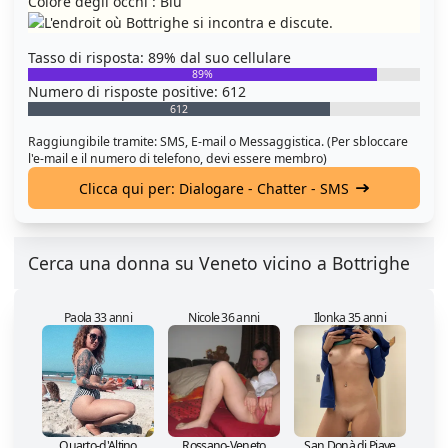
Colore degli occhi : Blu
Tasso di risposta: 89% dal suo cellulare
89%
Numero di risposte positive: 612
612
Raggiungibile tramite: SMS, E-mail o Messaggistica. (Per sbloccare
l'e-mail e il numero di telefono, devi essere membro)
Clicca qui per: Dialogare - Chatter - SMS
Cerca una donna su Veneto vicino a Bottrighe
Paola 33 anni
Nicole 36 anni
Ilonka 35 anni
Quarto-d'Altino
Rossano-Veneto
San Donà di Piave