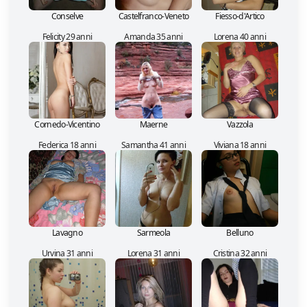
Conselve
Castelfranco-Veneto
Fiesso-d'Artico
Felicity 29 anni
Amanda 35 anni
Lorena 40 anni
Cornedo-Vicentino
Maerne
Vazzola
Federica 18 anni
Samantha 41 anni
Viviana 18 anni
Lavagno
Sarmeola
Belluno
Urvina 31 anni
Lorena 31 anni
Cristina 32 anni