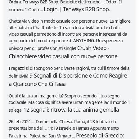
Ordini. Tenways B2B Shop. Biciclette elettroniche ... Odoo - Il
Login | Tenways B2B Shop.
numero 1 Open ...
Chatta via video in modo casuale con persone nuove. La migliore
alternativa a ChatRoulette! Trova la tua attività ora. Le chatti
video casuali permettono di incontrare persone interessanti da
ogni parte del mondo e parlare di ANYTHING. Un'esperienza
Crush Video -
univoca per gli professionisti single!
Chiacchiere video casuali con nuove persone
I ragazzi si dispongono per diverse ragioni, tra cui il timore della
9 Segnali di Dispersione e Come Reagire
definitività
a Qualcuno Che Ci Faaa
Qual è la tua anima gemella? Scoprilo secondo il tuo segno
zodiacale. Ma cosa significa avere un'anima gemella? Il mondo li
12 segnali: ritrova la tua anima gemella
spiega.
26 feb 2024 ... Donne nella Chiesa: Roma, il 28 febbraio la
presentazione del ... 11:19 Israele e Hamas Appuntamento
Presepio di Greccio:
Palestrina. Palestina: San Miniato ...