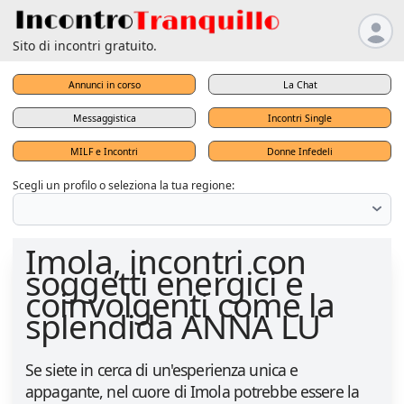
Sito di incontri gratuito.
Annunci in corso
La Chat
Messaggistica
Incontri Single
MILF e Incontri
Donne Infedeli
Scegli un profilo o seleziona la tua regione:
Imola, incontri con
soggetti energici e
coinvolgenti come la
splendida ANNA LU
Se siete in cerca di un'esperienza unica e
appagante, nel cuore di Imola potrebbe essere la